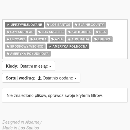
UPRZYWILEJOWANE
LOS SANTOS
BLAINE COUNTY
SAN ANDREAS
LOS ANGELES
KALIFORNIA
USA
FIKCYJNY
AFRYKA
AZJA
AUSTRALIA
EUROPA
ŚRODKOWY WSCHÓD
AMERYKA PÓŁNOCNA
AMERYKA POŁUDNIOWA
Kiedy:
Ostatni miesiąc
Sortuj według:
Ostatnio dodane
Nie znaleziono plików, sprawdź swoje kryteria filtrów.
Designed in Alderney
Made in Los Santos