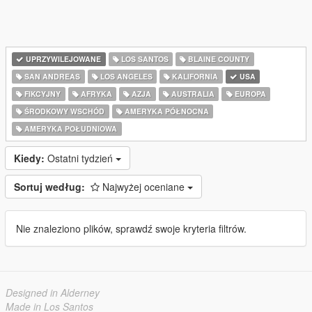
UPRZYWILEJOWANE
LOS SANTOS
BLAINE COUNTY
SAN ANDREAS
LOS ANGELES
KALIFORNIA
USA
FIKCYJNY
AFRYKA
AZJA
AUSTRALIA
EUROPA
ŚRODKOWY WSCHÓD
AMERYKA PÓŁNOCNA
AMERYKA POŁUDNIOWA
Kiedy:
Ostatni tydzień
Sortuj według:
Najwyżej oceniane
Nie znaleziono plików, sprawdź swoje kryteria filtrów.
Designed in Alderney
Made in Los Santos