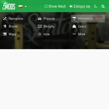
Show Adult
Zaloguj się
Narzędzia
Pojazdy
Malowania
Bronie
Skrypty
Gracz
Mapy
Inne
More