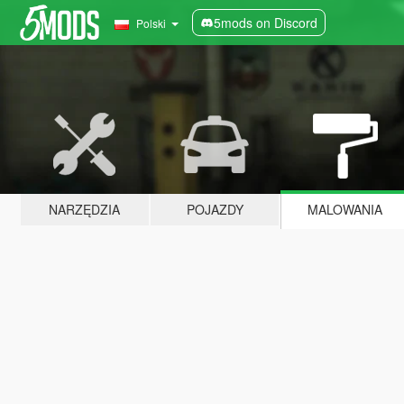
5mods on Discord
Polski
NARZĘDZIA
POJAZDY
MALOWANIA