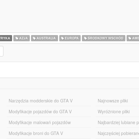
FRYKA
AZJA
AUSTRALIA
EUROPA
ŚRODKOWY WSCHÓD
AME
Narzędzia modderskie do GTA V
Najnowsze pliki
Modyfikacje pojazdów do GTA V
Wyróżnione pliki
Modyfikacje malowań pojazdów
Najbardziej lubiane pl
Modyfikacje broni do GTA V
Najczęściej pobierane