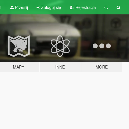
t
Prześlij
Zaloguj się
Rejestracja
MAPY
INNE
MORE