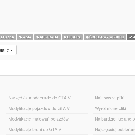
AFRYKA
AZJA
AUSTRALIA
EUROPA
ŚRODKOWY WSCHÓD
A
niane
Narzędzia modderskie do GTA V
Najnowsze pliki
Modyfikacje pojazdów do GTA V
Wyróżnione pliki
Modyfikacje malowań pojazdów
Najbardziej lubiane pl
Modyfikacje broni do GTA V
Najczęściej pobierane