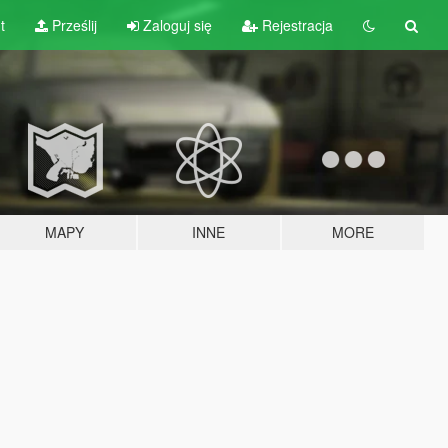
t
Prześlij
Zaloguj się
Rejestracja
MAPY
INNE
MORE