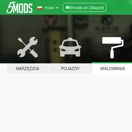
5mods on Discord
Polski
NARZĘDZIA
POJAZDY
MALOWANIA