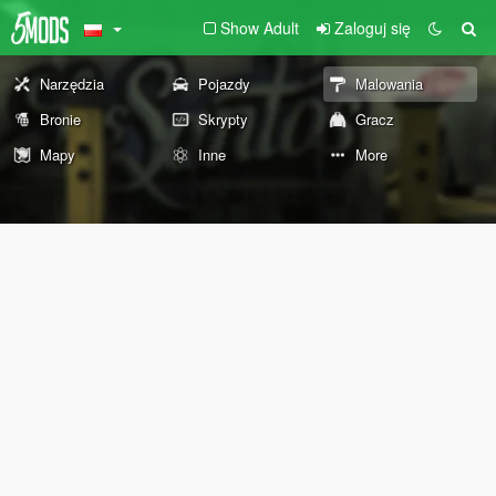
Show Adult
Zaloguj się
Narzędzia
Pojazdy
Malowania
Bronie
Skrypty
Gracz
Mapy
Inne
More