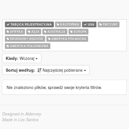
TABLICA REJESTRACYJNA
KALIFORNIA
USA
FIKCYJNY
AFRYKA
AZJA
AUSTRALIA
EUROPA
ŚRODKOWY WSCHÓD
AMERYKA PÓŁNOCNA
AMERYKA POŁUDNIOWA
Kiedy:
Wczoraj
Sortuj według:
Najczęściej pobierane
Nie znaleziono plików, sprawdź swoje kryteria filtrów.
Designed in Alderney
Made in Los Santos