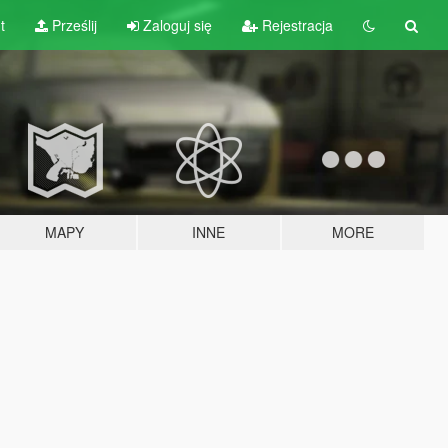
t
Prześlij
Zaloguj się
Rejestracja
MAPY
INNE
MORE