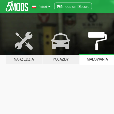
5mods on Discord
Polski
NARZĘDZIA
POJAZDY
MALOWANIA