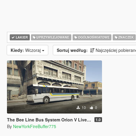
LAKIER
UPRZYWILEJOWANE
OGÓLNOŚWIATOWE
ZNACZEK
Kiedy:
Wczoraj
Sortuj według:
Najczęściej pobiera
10
0
The Bee Line Bus System Orion V Livery pack
1.0
By
NewYorkFireBuffer775