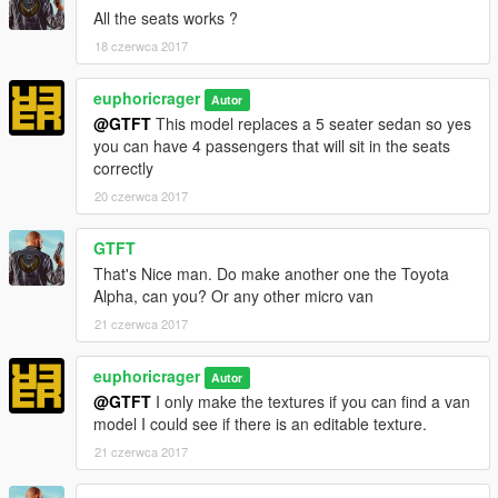
All the seats works ?
18 czerwca 2017
euphoricrager
Autor
@GTFT
This model replaces a 5 seater sedan so yes
you can have 4 passengers that will sit in the seats
correctly
20 czerwca 2017
GTFT
That's Nice man. Do make another one the Toyota
Alpha, can you? Or any other micro van
21 czerwca 2017
euphoricrager
Autor
@GTFT
I only make the textures if you can find a van
model I could see if there is an editable texture.
21 czerwca 2017