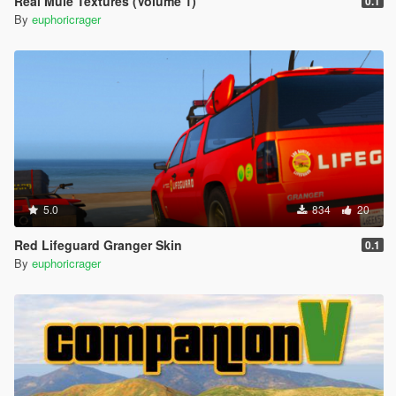
Real Mule Textures (Volume 1)
0.1
By
euphoricrager
5.0
834
20
Red Lifeguard Granger Skin
0.1
By
euphoricrager