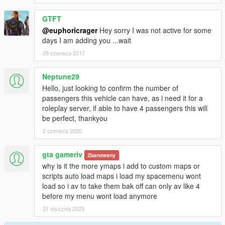
GTFT
@euphoricrager
Hey sorry I was not active for some
days I am adding you ...wait
29 czerwca 2017
Neptune29
Hello, just looking to confirm the number of
passengers this vehicle can have, as i need it for a
roleplay server, if able to have 4 passengers this will
be perfect, thankyou
2 czerwca 2020
gta gameriv
Zbanowany
why is it the more ymaps i add to custom maps or
scripts auto load maps i load my spacemenu wont
load so i av to take them bak off can only av like 4
before my menu wont load anymore
21 stycznia 2023