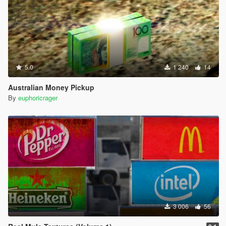
5.0
1 240
14
Australian Money Pickup
By
euphoricrager
3 006
56