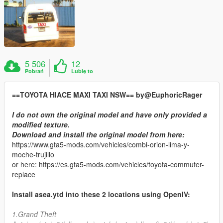
5 506
12
Pobrań
Lubię to
==TOYOTA HIACE MAXI TAXI NSW== by@EuphoricRager
I do not own the original model and have only provided a
modified texture.
Download and install the original model from here:
https://www.gta5-mods.com/vehicles/combi-orion-lima-y-
moche-trujillo
or here: https://es.gta5-mods.com/vehicles/toyota-commuter-
replace
Install asea.ytd into these 2 locations using OpenIV:
1.Grand Theft