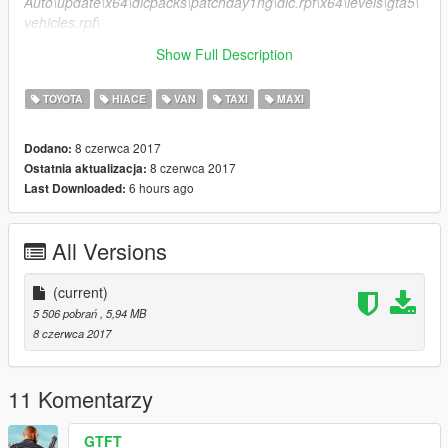
Auto\update\x64\dlcpacks\patchday1ng\dlc.rpf\x64\levels\gta5\
vehicles.rpf\
Show Full Description
2.Grand Theft Auto\x64e.rpf\levels\gta5\vehicles.rpf\
TOYOTA
HIACE
VAN
TAXI
MAXI
8 czerwca 2017
Dodano:
8 czerwca 2017
Ostatnia aktualizacja:
6 hours ago
Last Downloaded:
All Versions
(current)
5 506 pobrań
, 5,94 MB
8 czerwca 2017
11 Komentarzy
GTFT