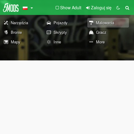
Show Adult
Zaloguj się
Narzędzia
Pojazdy
Malowania
Bronie
Skrypty
Gracz
Mapy
Inne
More