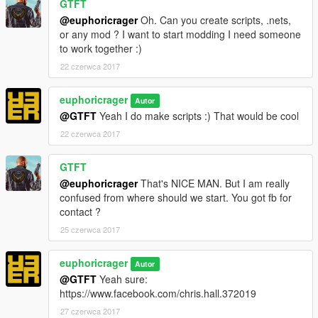
GTFT
@euphoricrager
Oh. Can you create scripts, .nets,
or any mod ? I want to start modding I need someone
to work together :)
22 czerwca 2017
euphoricrager
Autor
@GTFT
Yeah I do make scripts :) That would be cool
22 czerwca 2017
GTFT
@euphoricrager
That's NICE MAN. But I am really
confused from where should we start. You got fb for
contact ?
25 czerwca 2017
euphoricrager
Autor
@GTFT
Yeah sure:
https://www.facebook.com/chris.hall.372019
27 czerwca 2017