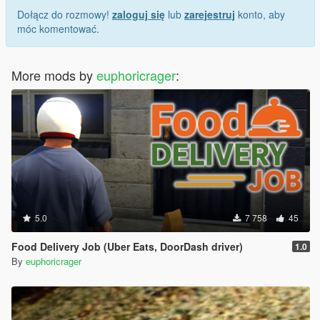
Dołącz do rozmowy!
zaloguj się
lub
zarejestruj
konto, aby
móc komentować.
More mods by
euphoricrager
:
5.0
7 758
45
Food Delivery Job (Uber Eats, DoorDash driver)
1.0
By
euphoricrager