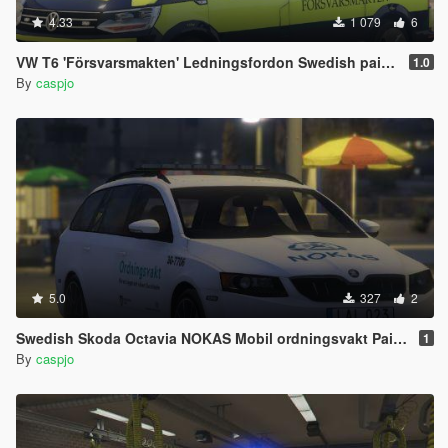
4.33
1 079
6
VW T6 'Försvarsmakten' Ledningsfordon Swedish paintjob
1.0
By
caspjo
5.0
327
2
Swedish Skoda Octavia NOKAS Mobil ordningsvakt Paintjob
1
By
caspjo