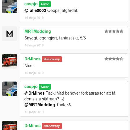
caspjo
Autor
@lulle0003
Ooops, åtgärdat.
16 maja 2019
MRTModding
Snyggt, egengjort, fantastiskt, 5/5
16 maja 2019
DrMines
Zbanowany
Nice!
16 maja 2019
caspjo
Autor
@DrMines
Tack! Vad behöver förbättras för att få
den sista stjärnan? :-)
@MRTModding
Tack <3
16 maja 2019
DrMines
Zbanowany