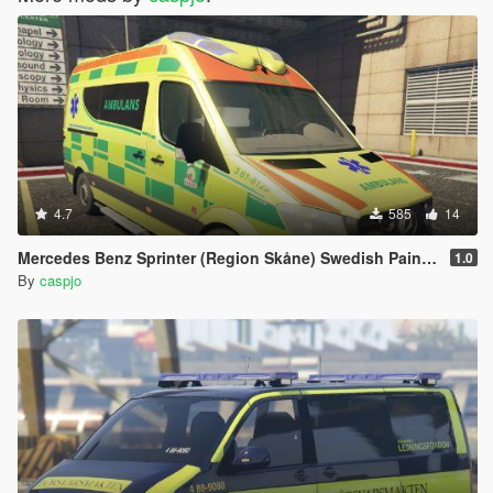
4.7
585
14
Mercedes Benz Sprinter (Region Skåne) Swedish Paintjob
1.0
By
caspjo