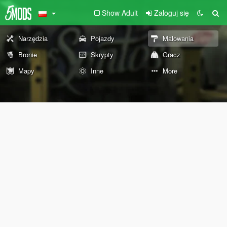
Show Adult
Zaloguj się
Narzędzia
Pojazdy
Malowania
Bronie
Skrypty
Gracz
Mapy
Inne
More