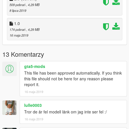
509 pobrań
, 4,29 MB
8 lipca 2019
1.0
174 pobrań
, 4,29 MB
16 maja 2019
13 Komentarzy
gta5-mods
This file has been approved automatically. If you think
this file should not be here for any reason please
report it.
16 maja 2019
lulle0003
Tror de är fel modell länk om jag inte ser fel :/
16 maja 2019