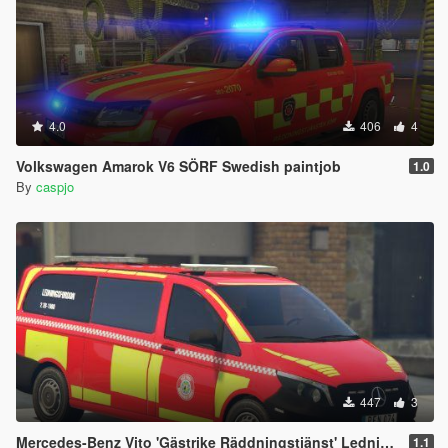
4.0
406
4
Volkswagen Amarok V6 SÖRF Swedish paintjob
1.0
By
caspjo
447
3
Mercedes-Benz Vito 'Gästrike Räddningstjänst' Ledningsfordon Swedish paintjob
1.1