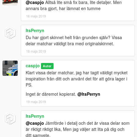
@caspjo
Alltså lite små fix bara, lite detaljer. Men
annars bra gjort, har lämnat en tumme
16 maja 2019
ItsPerryn
Du har gjort skinnet helt från grunden själv? Vissa
delar matchar väldigt bra med originalskinnet.
18 maja 2019
caspjo
Autor
Klart vissa delar matchar, jag har tagit väldigt mycket
inspiration från ditt och använt det för att göra lager i
PS.
Inget är däremot kopierat.
@ItsPerryn
19 maja 2019
ItsPerryn
@caspjo
Jämförde i detalj och det är vissa delar som
är riktigt riktigt lika, Men jag väljer att lita på dig och
ditt samvete.