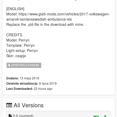
[ENGLISH]
Model: https://www.gta5-mods.com/vehicles/2017-volkswagen-
amarok-tamlansswedish-ambulance-els
Replace the .ytd-file in the download with mine.
CREDITS
Model: Perryn
Template: Perryn
Light-setup: Perryn
Skin: caspjo
UPRZYWILEJOWANE
13 maja 2019
Dodano:
8 lipca 2019
Ostatnia aktualizacja:
22 hours ago
Last Downloaded:
All Versions
2.0
(current)