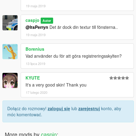
19 maja 2019
caspjo
Autor
@ItsPerryn
Det är dock din textur till fönsterna..
19 maja 2019
Borenius
Vad använder du för att göra registreringsskylten?
13 lipca 2019
KYUTE
It's a very good skin! Thank you
17 lutego 2020
Dołącz do rozmowy!
zaloguj się
lub
zarejestruj
konto, aby
móc komentować.
More mods by
caspjo
: