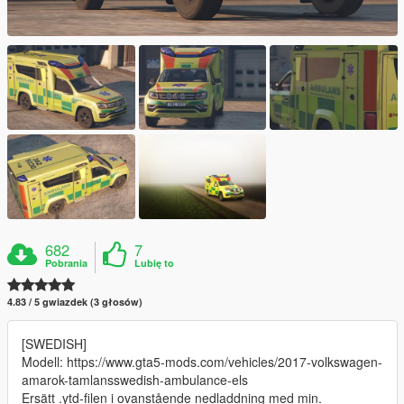
682
7
Pobrania
Lubię to
4.83 / 5 gwiazdek (3 głosów)
[SWEDISH]
Modell: https://www.gta5-mods.com/vehicles/2017-volkswagen-
amarok-tamlansswedish-ambulance-els
Ersätt .ytd-filen i ovanstående nedladdning med min.