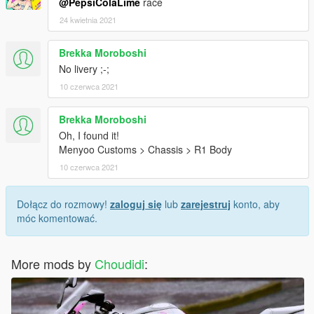
@PepsiColaLime
race
24 kwietnia 2021
Brekka Moroboshi
No livery ;-;
10 czerwca 2021
Brekka Moroboshi
Oh, I found it!
Menyoo Customs > Chassis > R1 Body
10 czerwca 2021
Dołącz do rozmowy!
zaloguj się
lub
zarejestruj
konto, aby
móc komentować.
More mods by
Choudidi
: