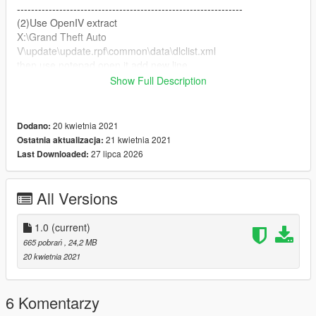
----------------------------------------------------------------
(2)Use OpenIV extract
X:\Grand Theft Auto
V\update\update.rpf\common\data\dlclist.xml
then use notepad open it,add new line.
Show Full Description
dlcpacks:\r1\
Save it and use OpenIV replace it.
20 kwietnia 2021
Dodano:
21 kwietnia 2021
Ostatnia aktualizacja:
----------------------------------------------------------------
27 lipca 2026
Last Downloaded:
(3) You can use Simple Trainer Spawn it by name.
r1
All Versions
1.0
(current)
665 pobrań
, 24,2 MB
20 kwietnia 2021
6 Komentarzy