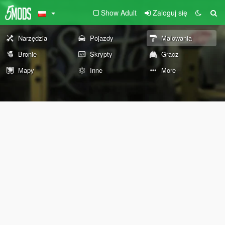
Show Adult
Zaloguj się
Narzędzia
Pojazdy
Malowania
Bronie
Skrypty
Gracz
Mapy
Inne
More