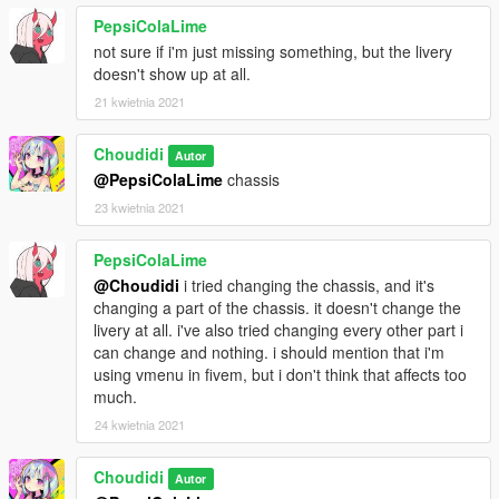
PepsiColaLime
not sure if i'm just missing something, but the livery
doesn't show up at all.
21 kwietnia 2021
Choudidi
Autor
@PepsiColaLime
chassis
23 kwietnia 2021
PepsiColaLime
@Choudidi
i tried changing the chassis, and it's
changing a part of the chassis. it doesn't change the
livery at all. i've also tried changing every other part i
can change and nothing. i should mention that i'm
using vmenu in fivem, but i don't think that affects too
much.
24 kwietnia 2021
Choudidi
Autor