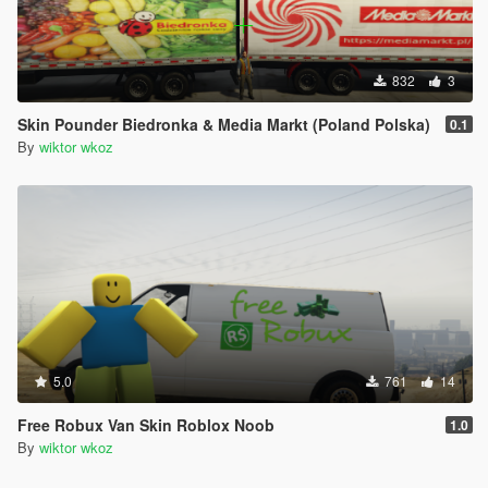
832
3
Skin Pounder Biedronka & Media Markt (Poland Polska)
0.1
By
wiktor wkoz
5.0
761
14
Free Robux Van Skin Roblox Noob
1.0
By
wiktor wkoz