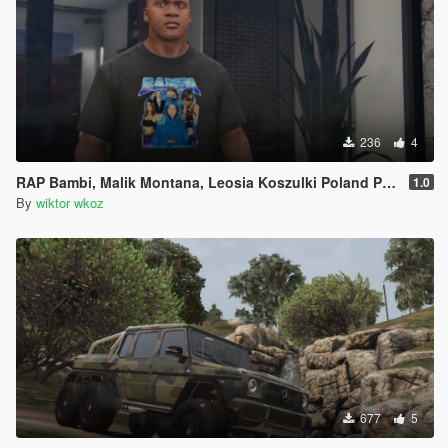
236
4
RAP Bambi, Malik Montana, Leosia Koszulki Poland Polska Polish Polski
1.0
By
wiktor wkoz
677
5