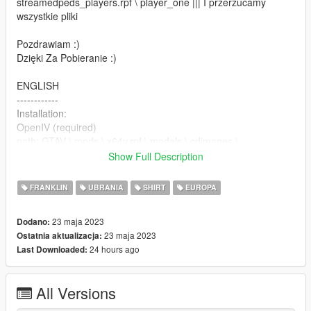
streamedpeds_players.rpf \ player_one ||| I przerzucamy
wszystkie pliki
Pozdrawiam :)
Dzięki Za Pobieranie :)
ENGLISH
------------
Installation:
OpenIV (required)
path: GTAV \ mods \ x64v.rpf \ models \ cdimages \
streamedpeds_players.rpf \ player_one ||| And we transfer all
Show Full Description
the files
FRANKLIN
UBRANIA
SHIRT
EUROPA
Regards :)
Thanks For Downloading :)
23 maja 2023
Dodano:
23 maja 2023
Ostatnia aktualizacja:
24 hours ago
Last Downloaded:
All Versions