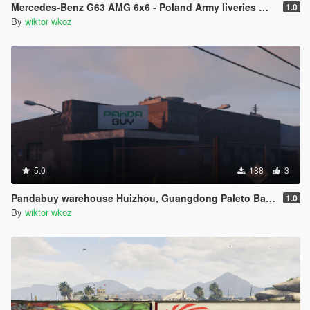
Mercedes-Benz G63 AMG 6x6 - Poland Army liveries WZ 93
1.0
By
wiktor wkoz
5.0
188
3
Pandabuy warehouse Huizhou, Guangdong Paleto Bay Retexture
1.0
By
wiktor wkoz