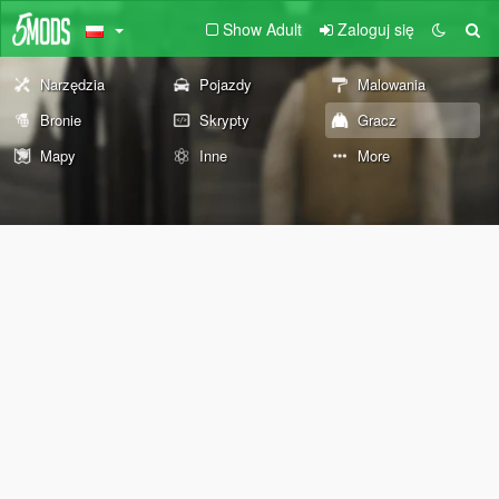
Show Adult
Zaloguj się
Narzędzia
Pojazdy
Malowania
Bronie
Skrypty
Gracz
Mapy
Inne
More