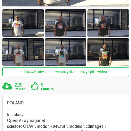
Rozwiń, aby zobaczyć wszystkie obrazy i pliki wideo
220
5
Pobrań
Lubię to
POLAND
------------
Instelacja:
OpenIV (wymagane)
ścieżce: GTAV \ mods \ x64v.rpf \ models \ cdimages \