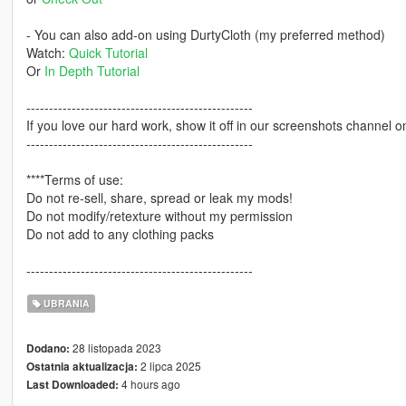
- You can also add-on using DurtyCloth (my preferred method)
Watch:
Quick Tutorial
Or
In Depth Tutorial
--------------------------------------------------
If you love our hard work, show it off in our screenshots channel o
--------------------------------------------------
****Terms of use:
Do not re-sell, share, spread or leak my mods!
Do not modify/retexture without my permission
Do not add to any clothing packs
--------------------------------------------------
UBRANIA
28 listopada 2023
Dodano:
2 lipca 2025
Ostatnia aktualizacja:
4 hours ago
Last Downloaded: