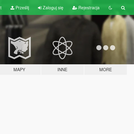
t
Prześlij
Zaloguj się
Rejestracja
MAPY
INNE
MORE