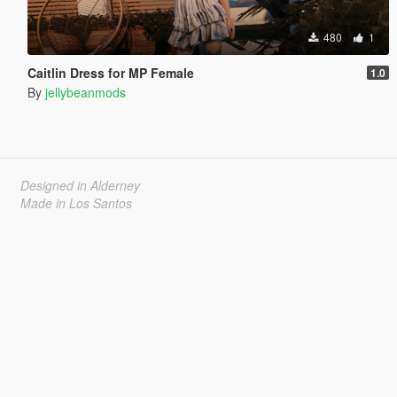
480
1
Caitlin Dress for MP Female
1.0
By
jellybeanmods
Designed in Alderney
Made in Los Santos