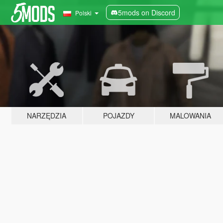
5mods on Discord
Polski
NARZĘDZIA
POJAZDY
MALOWANIA