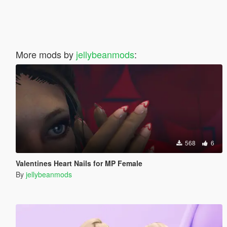
More mods by
jellybeanmods
:
568
6
Valentines Heart Nails for MP Female
By
jellybeanmods