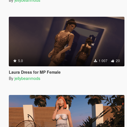
5.0
1 007
20
Laura Dress for MP Female
By
jellybeanmods