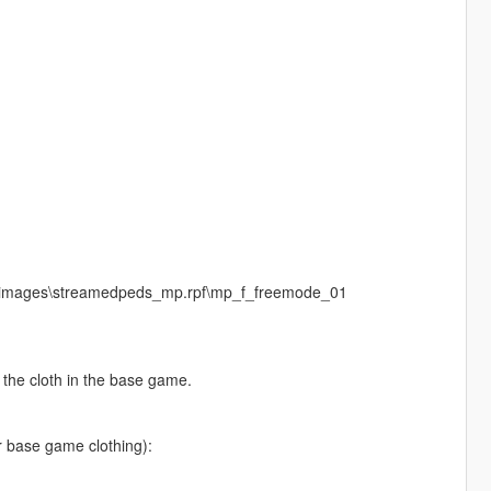
s\cdimages\streamedpeds_mp.rpf\mp_f_freemode_01
e the cloth in the base game.
er base game clothing):