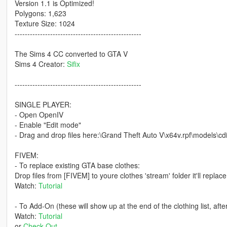
Version 1.1 is Optimized!
Polygons: 1,623
Texture Size: 1024
--------------------------------------------------
The Sims 4 CC converted to GTA V
Sims 4 Creator:
Sifix
--------------------------------------------------
SINGLE PLAYER:
- Open OpenIV
- Enable "Edit mode"
- Drag and drop files here:\Grand Theft Auto V\x64v.rpf\model
FIVEM:
- To replace existing GTA base clothes:
Drop files from [FIVEM] to youre clothes 'stream' folder it'll replac
Watch:
Tutorial
- To Add-On (these will show up at the end of the clothing list, aft
Watch:
Tutorial
or
Check Out