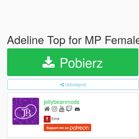
Adeline Top for MP Femal
Pobierz
Udostępnij
jellybeanmods
Support me on