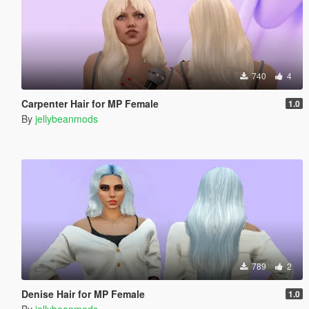
740
4
Carpenter Hair for MP Female
1.0
By
jellybeanmods
789
2
Denise Hair for MP Female
1.0
By
jellybeanmods