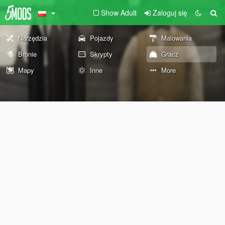
Show Adult
Zaloguj się
Narzędzia
Pojazdy
Malowania
Bronie
Skrypty
Gracz
Mapy
Inne
More