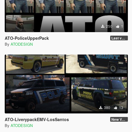
250
1
ATO-PoliceUpperPack
Last version
By
ATODESIGN
380
13
ATO-LiverypackEMV-LosSantos
New Version
By
ATODESIGN