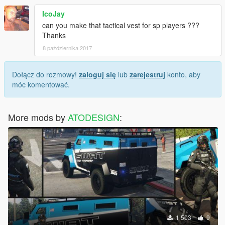
IcoJay
can you make that tactical vest for sp players ???
Thanks
8 października 2017
Dołącz do rozmowy!
zaloguj się
lub
zarejestruj
konto, aby
móc komentować.
More mods by
ATODESIGN
:
1 503
9