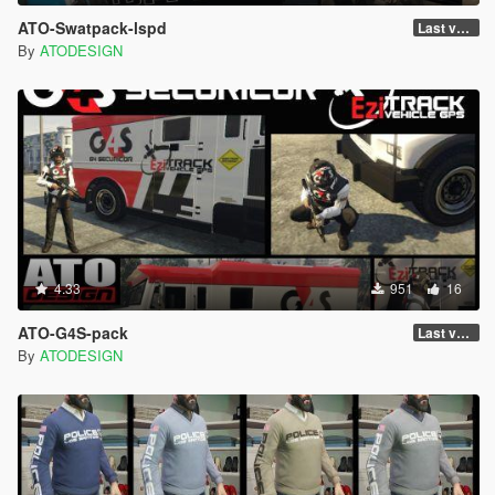
ATO-Swatpack-lspd
Last version
By
ATODESIGN
4.33
951
16
ATO-G4S-pack
Last version
By
ATODESIGN