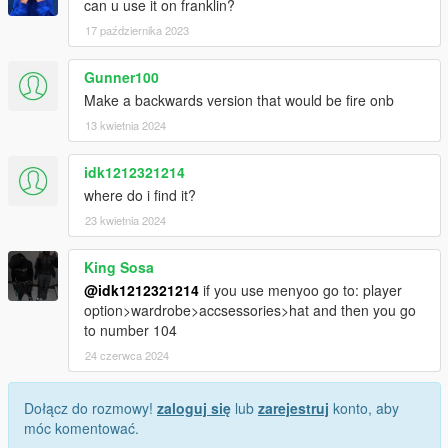
can u use it on franklin?
17 października 2023
Gunner100
Make a backwards version that would be fire onb
13 kwietnia 2024
idk1212321214
where do i find it?
23 kwietnia 2024
King Sosa
@idk1212321214
if you use menyoo go to: player
option>wardrobe>accsessories>hat and then you go
to number 104
24 czerwca 2024
Dołącz do rozmowy!
zaloguj się
lub
zarejestruj
konto, aby
móc komentować.