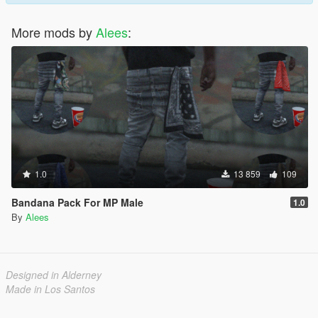
More mods by
Alees
:
1.0
13 859
109
Bandana Pack For MP Male
1.0
By
Alees
Designed in Alderney
Made in Los Santos