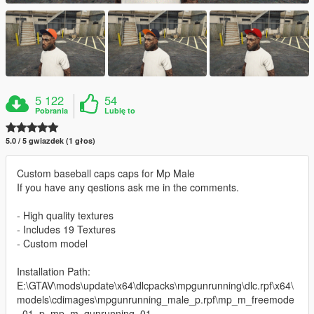
5 122
54
Pobrania
Lubię to
5.0 / 5 gwiazdek (1 głos)
Custom baseball caps caps for Mp Male
If you have any qestions ask me in the comments.
- High quality textures
- Includes 19 Textures
- Custom model
Installation Path:
E:\GTAV\mods\update\x64\dlcpacks\mpgunrunning\dlc.rpf\x64\
models\cdimages\mpgunrunning_male_p.rpf\mp_m_freemode
_01_p_mp_m_gunrunning_01