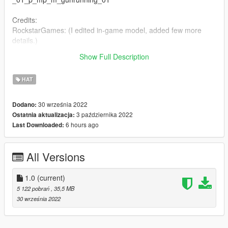
Credits:
RockstarGames: (I edited in-game model, added few more
details.)
Show Full Description
Please, don't reupload my mods.
HAT
30 września 2022
Dodano:
3 października 2022
Ostatnia aktualizacja:
6 hours ago
Last Downloaded:
All Versions
1.0
(current)
5 122 pobrań
, 35,5 MB
30 września 2022