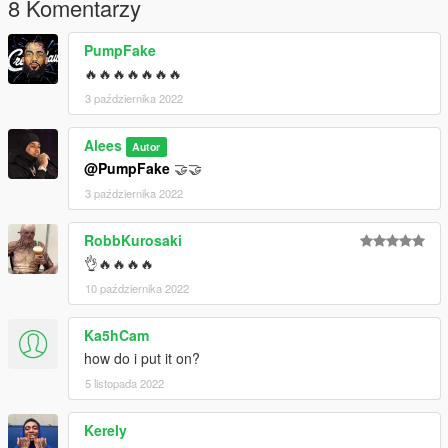
8 Komentarzy
PumpFake
🔥🔥🔥🔥🔥🔥🔥
3 października 2022
Alees
Autor
@PumpFake
🤝🤝
3 października 2022
RobbKurosaki
👌🔥🔥🔥🔥
10 października 2022
Ka5hCam
how do i put it on?
5 listopada 2022
Kerely