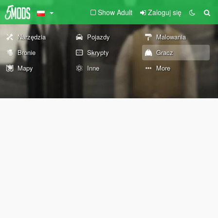
Show Adult
Zaloguj się
Narzędzia
Pojazdy
Malowania
Bronie
Skrypty
Gracz
Mapy
Inne
More