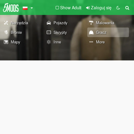
Show Adult
Zaloguj się
Narzędzia
Pojazdy
Malowania
Bronie
Skrypty
Gracz
Mapy
Inne
More