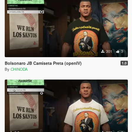
301
3
Bolsonaro JB Camiseta Preta (openIV)
1.0
By
CHINODA