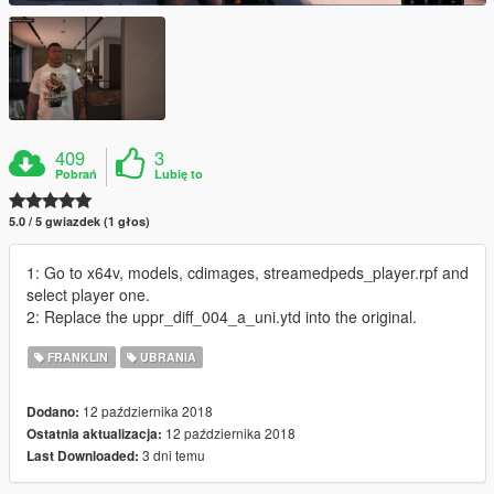
409
3
Pobrań
Lubię to
5.0 / 5 gwiazdek (1 głos)
1: Go to x64v, models, cdimages, streamedpeds_player.rpf and
select player one.
2: Replace the uppr_diff_004_a_uni.ytd into the original.
FRANKLIN
UBRANIA
12 października 2018
Dodano:
12 października 2018
Ostatnia aktualizacja:
3 dni temu
Last Downloaded: