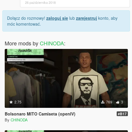
26 października 2018
Dołącz do rozmowy!
zaloguj się
lub
zarejestruj
konto, aby
móc komentować.
More mods by
CHINODA
:
2.75
769
3
Bolsonaro MITO Camiseta (openIV)
#B17
By
CHINODA