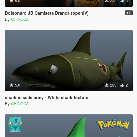
5.0
233
3
Bolsonaro JB Camiseta Branca (openIV)
1.0
By
CHINODA
5.0
283
2
shark missile army - White shark texture
By
CHINODA