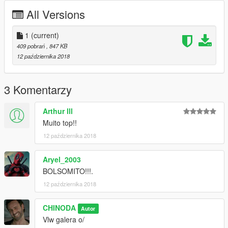
All Versions
1
(current)
409 pobrań
, 847 KB
12 października 2018
3 Komentarzy
Arthur lll
Muito top!!
12 października 2018
Aryel_2003
BOLSOMITO!!!.
12 października 2018
CHINODA
Autor
Vlw galera o/