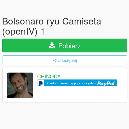
Bolsonaro ryu Camiseta
(openIV)
1
Pobierz
Udostępnij
CHINODA
Przekaż darowiznę poprzez system