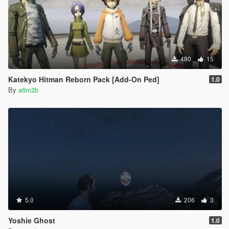
480
15
Katekyo Hitman Reborn Pack [Add-On Ped]
1.0
By
a6m2b
5.0
206
3
Yoshie Ghost
1.0