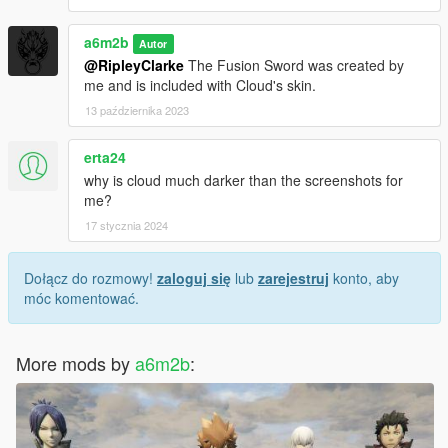
a6m2b
Autor
@RipleyClarke
The Fusion Sword was created by
me and is included with Cloud's skin.
13 października 2023
erta24
why is cloud much darker than the screenshots for
me?
17 stycznia 2024
Dołącz do rozmowy!
zaloguj się
lub
zarejestruj
konto, aby
móc komentować.
More mods by
a6m2b
: