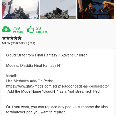
799
23
Pobrań
Lubię to
5.0 / 5 gwiazdek (1 głos)
Cloud Strife from Final Fantasy 7 Advent Children
Models: Dissidia Final Fantasy NT
Install:
Use Meth0d's Add-On Peds:
https://www.gta5-mods.com/scripts/addonpeds-asi-pedselector
-Add the ModelName "cloudNT" as a "not-streamed" Ped
Or if you want, you can replace any ped. Just rename the files
to whatever ped you want to replace.