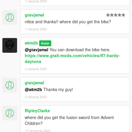
1 sierpnia 2023
gtavjamal
niiice and thanks!! where did you get the bike?
1 sierpnia 2023
a6m2b
Autor
@gtavjamal
You can download the bike here.
https://www.gta5-mods.com/vehicles/ff7-hardy-
daytona
2 sierpnia 2023
gtavjamal
@a6m2b
Thanks my guy!
2 sierpnia 2023
RipleyClarke
where did you get the fusion sword from Advent
Children?
17 września 2023