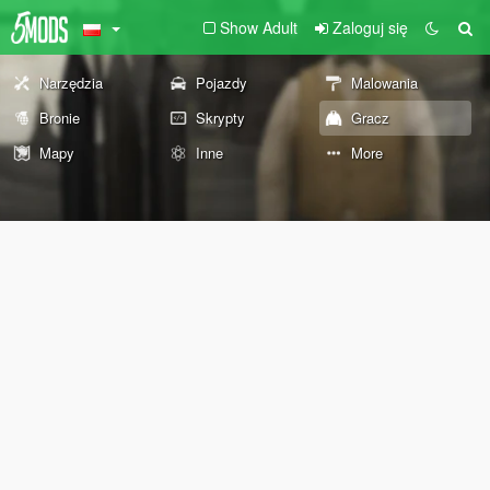
Show Adult
Zaloguj się
Narzędzia
Pojazdy
Malowania
Bronie
Skrypty
Gracz
Mapy
Inne
More