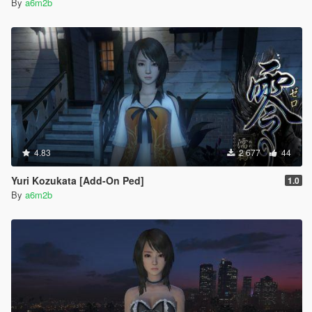
By
a6m2b
4.83
2 677
44
Yuri Kozukata [Add-On Ped]
1.0
By
a6m2b