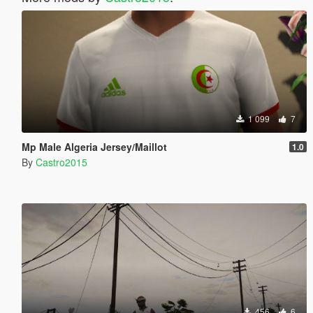
1 099
7
Mp Male Algeria Jersey/Maillot
1.0
By
Castro2015
456
6