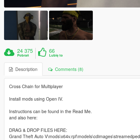
24 375
66
Pobrań
Lubię to
Description
Comments (8)
Cross Chain for Multiplayer
Install mods using Open IV.
Instructions can be found in the Read Me.
and also here:
DRAG & DROP FILES HERE:
Grand Theft Auto V\mods\x64v.rpf\models\cdimages\streamedp