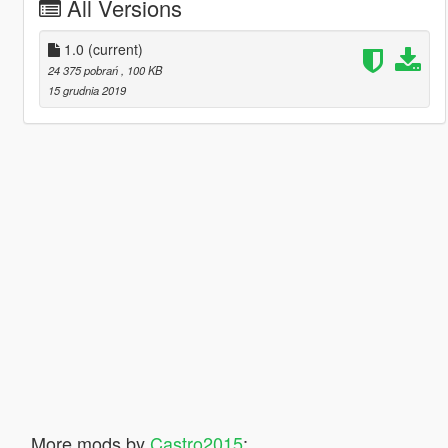
All Versions
1.0
(current)
24 375 pobrań
, 100 KB
15 grudnia 2019
More mods by
Castro2015
: