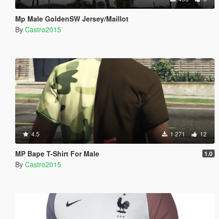
Mp Male GoldenSW Jersey/Maillot
By
Castro2015
4.5
1 271
12
MP Bape T-Shirt For Male
1.0
By
Castro2015