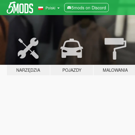
5mods on Discord
Polski
NARZĘDZIA
POJAZDY
MALOWANIA