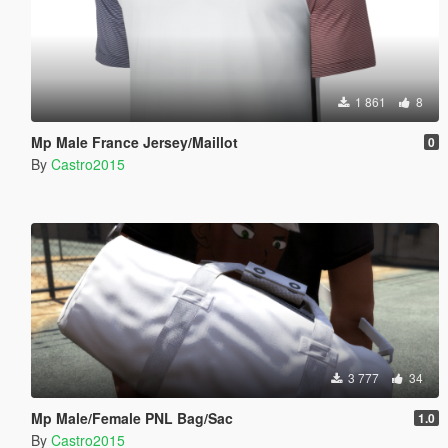
1 861
8
Mp Male France Jersey/Maillot
0
By
Castro2015
3 777
34
Mp Male/Female PNL Bag/Sac
1.0
By
Castro2015