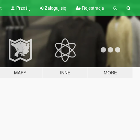
t
Prześlij
Zaloguj się
Rejestracja
MAPY
INNE
MORE