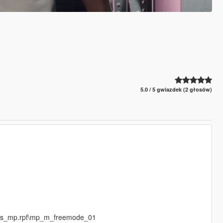
5.0 / 5 gwiazdek (2 głosów)
eds_mp.rpf\mp_m_freemode_01