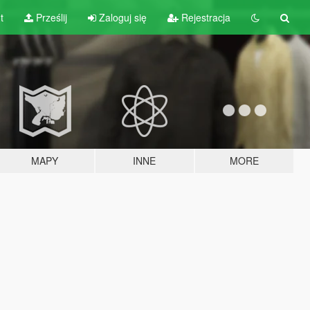
t
Prześlij
Zaloguj się
Rejestracja
MAPY
INNE
MORE