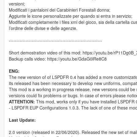
versioni;
Modificati i pantaloni dei Carabinieri Forestali donna;
Aggiunte le icone personalizzate per quando si entra in servizio;
Modificati completamente i files xml del gioco, sia della cartella 
l’ordine delle divise e delle agenzie.
-------------------------------------------------------------
Short demostration video of this mod: https://youtu.be/rP11Dg0B
Backup calls video: https://youtu.be/GdaG0lRe8C8
ENG:
The new version of of LSPDFR 0.4 has added a more customization
its released has been necessary to develop new uniforms, compatib
This mod is a working in progress release, new versions could be r
versions could fix problems or bugs. In case of errors please notice
ATTENTION:
This mod, works only if you have installed LSPDFR 
- LSPDFR EUP Configurations 1.0.3. The lack of one of these mods 
Last Update:
2.0 version (released in 22/06/2020). Released the new set of male