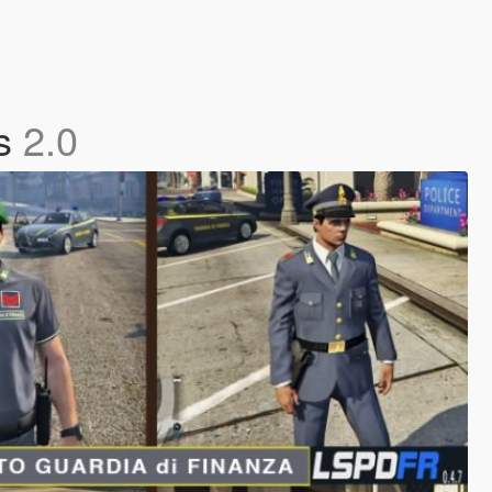
ms
2.0