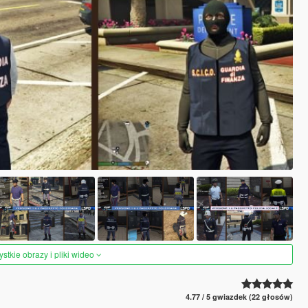
tkie obrazy i pliki wideo
4.77 / 5 gwiazdek (22 głosów)