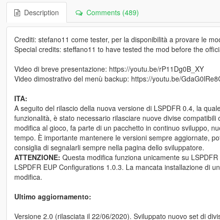
Description
Comments (489)
Crediti: stefano11 come tester, per la disponibilità a provare le mo
Special credits: steffano11 to have tested the mod before the offici
Video di breve presentazione: https://youtu.be/rP11Dg0B_XY
Video dimostrativo del menù backup: https://youtu.be/GdaG0lRe
ITA:
A seguito del rilascio della nuova versione di LSPDFR 0.4, la qua
funzionalità, è stato necessario rilasciare nuove divise compatibili
modifica al gioco, fa parte di un pacchetto in continuo sviluppo, nu
tempo. È importante mantenere le versioni sempre aggiornate, potr
consiglia di segnalarli sempre nella pagina dello sviluppatore.
ATTENZIONE:
Questa modifica funziona unicamente su LSPDFR 
LSPDFR EUP Configurations 1.0.3. La mancata installazione di uno d
modifica.
Ultimo aggiornamento:
Versione 2.0 (rilasciata il 22/06/2020). Sviluppato nuovo set di div