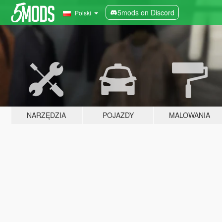
5mods on Discord
Polski
NARZĘDZIA
POJAZDY
MALOWANIA