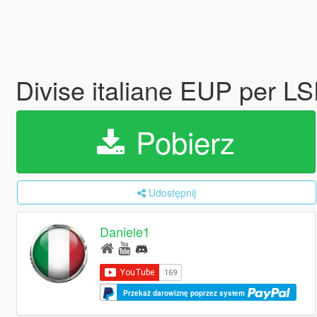
Divise italiane EUP per LS
Pobierz
Udostępnij
Daniele1
Przekaż darowiznę poprzez system