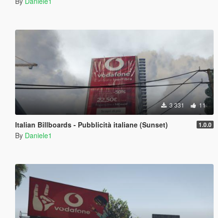
By
Daniele1
3 331
11
Italian Billboards - Pubblicità italiane (Sunset)
1.0.0
By
Daniele1