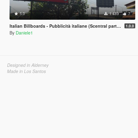
5.0
1 489
7
Italian Billboards - Pubblicità italiane (Scentral part 2)
1.0.0
By
Daniele1
Designed in Alderney
Made in Los Santos