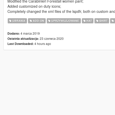
Modified the Carabinieri Forestali women pant;
Added customized on duty icons;
Completely changed the xml files of the lspdfr, both on custom and 
UBRANIA
ADD-ON
UPRZYWILEJOWANE
HAT
SHIRT
4 marca 2019
Dodano:
23 czerwca 2020
Ostatnia aktualizacja:
4 hours ago
Last Downloaded: