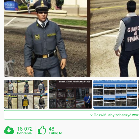
Rozwiń, aby zobaczyć wszys
18 072
48
Pobrania
Lubię to