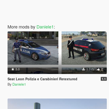
More mods by
Daniele1
:
5.0
1 715
2
Seat Leon Polizia e Carabinieri Retextured
1.1
By
Daniele1