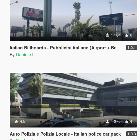
1 184
6
Italian Billboards - Pubblicità italiane (Airport + Beverly + Cityhills + Port)
1.0.1
By
Daniele1
4.5
1 375
4
Auto Polizia e Polizia Locale - Italian police car pack
1.0.3