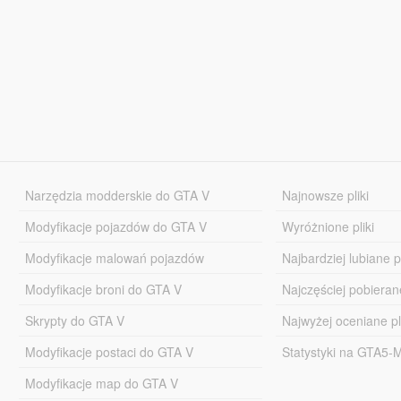
Narzędzia modderskie do GTA V
Najnowsze pliki
Modyfikacje pojazdów do GTA V
Wyróżnione pliki
Modyfikacje malowań pojazdów
Najbardziej lubiane pl
Modyfikacje broni do GTA V
Najczęściej pobierane
Skrypty do GTA V
Najwyżej oceniane pl
Modyfikacje postaci do GTA V
Statystyki na GTA5
Modyfikacje map do GTA V