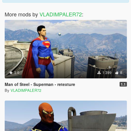
More mods by
VLADIMPALER72
:
5.0
1 399
8
Man of Steel - Superman - retexture
1.1
By
VLADIMPALER72