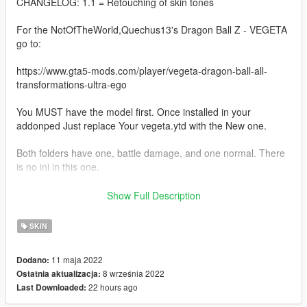
CHANGELOG: 1.1 = Retouching of skin tones
For the NotOfTheWorld,Quechus13's Dragon Ball Z - VEGETA
go to:
https://www.gta5-mods.com/player/vegeta-dragon-ball-all-
transformations-ultra-ego
You MUST have the model first. Once installed in your
addonped Just replace Your vegeta.ytd with the New one.
Both folders have one, battle damage, and one normal. There
is no ini in this one.
Skin art: icu2 PRODUCTIONS
Show Full Description
DO NOT REUSE ARTWORK.
SKIN
11 maja 2022
Dodano:
8 września 2022
Ostatnia aktualizacja:
22 hours ago
Last Downloaded: