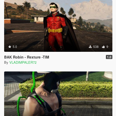
5.0
538
9
BAK Robin - Rexture -TIM
1.0
By
VLADIMPALER72