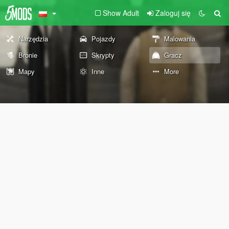
Show Adult
Zaloguj się
Narzędzia
Pojazdy
Malowania
Bronie
Skrypty
Gracz
Mapy
Inne
More