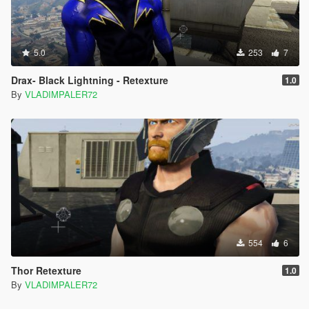
5.0
253
7
Drax- Black Lightning - Retexture
1.0
By
VLADIMPALER72
554
6
Thor Retexture
1.0
By
VLADIMPALER72