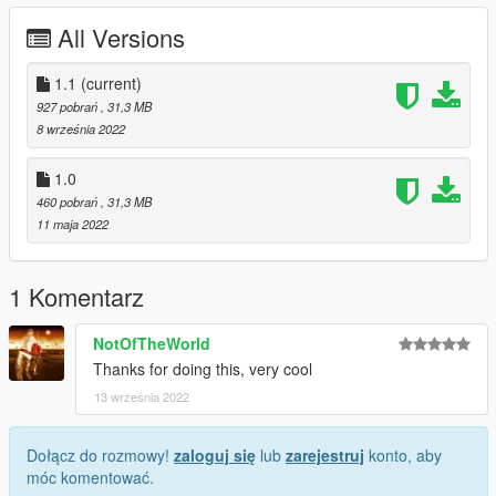
All Versions
1.1
(current)
927 pobrań
, 31,3 MB
8 września 2022
1.0
460 pobrań
, 31,3 MB
11 maja 2022
1 Komentarz
NotOfTheWorld
Thanks for doing this, very cool
13 września 2022
Dołącz do rozmowy!
zaloguj się
lub
zarejestruj
konto, aby
móc komentować.