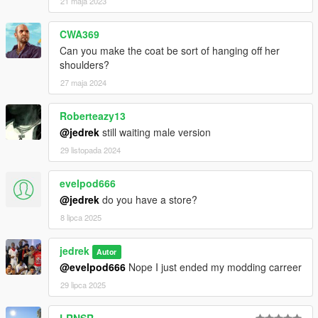
21 maja 2023
CWA369
Can you make the coat be sort of hanging off her
shoulders?
27 maja 2024
Roberteazy13
@jedrek
still waiting male version
29 listopada 2024
evelpod666
@jedrek
do you have a store?
8 lipca 2025
jedrek
Autor
@evelpod666
Nope I just ended my modding carreer
29 lipca 2025