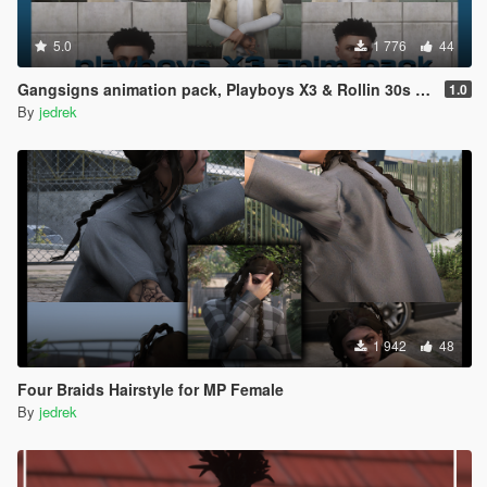
5.0
1 776
44
Gangsigns animation pack, Playboys X3 & Rollin 30s / 90s.
1.0
By
jedrek
1 942
48
Four Braids Hairstyle for MP Female
By
jedrek