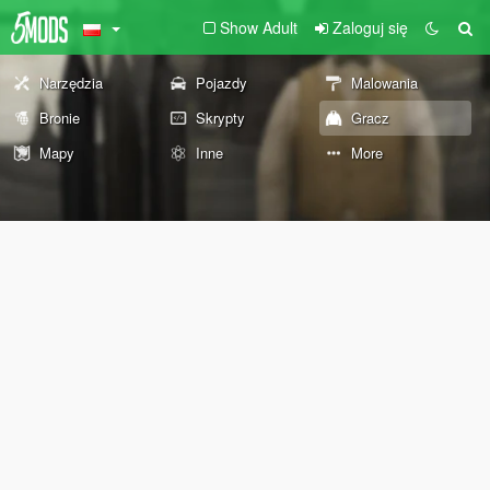
Show Adult
Zaloguj się
Narzędzia
Pojazdy
Malowania
Bronie
Skrypty
Gracz
Mapy
Inne
More