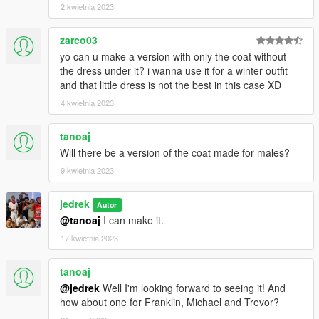
2 kwietnia 2023
zarco03_
yo can u make a version with only the coat without
the dress under it? i wanna use it for a winter outfit
and that little dress is not the best in this case XD
4 kwietnia 2023
tanoaj
Will there be a version of the coat made for males?
9 kwietnia 2023
jedrek
Autor
@tanoaj
I can make it.
17 kwietnia 2023
tanoaj
@jedrek
Well I'm looking forward to seeing it! And
how about one for Franklin, Michael and Trevor?