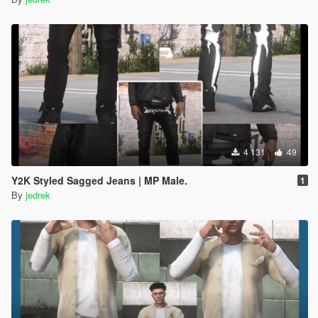
4 131
49
Y2K Styled Sagged Jeans | MP Male.
1
By
jedrek