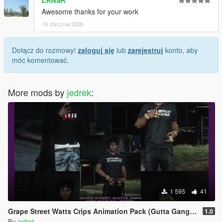
LRNSR
Awesome thanks for your work
16 stycznia 2026
Dołącz do rozmowy!
zaloguj się
lub
zarejestruj
konto, aby
móc komentować.
More mods by
jedrek
:
1 595
41
Grape Street Watts Crips Animation Pack (Gutta Gang, GSWC)
1.0
By
jedrek