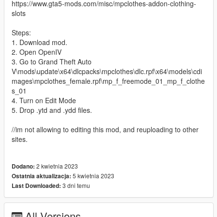
https://www.gta5-mods.com/misc/mpclothes-addon-clothing-
slots
Steps:
1. Download mod.
2. Open OpenIV
3. Go to Grand Theft Auto
V\mods\update\x64\dlcpacks\mpclothes\dlc.rpf\x64\models\cdi
mages\mpclothes_female.rpf\mp_f_freemode_01_mp_f_clothe
s_01
4. Turn on Edit Mode
5. Drop .ytd and .ydd files.
//im not allowing to editing this mod, and reuploading to other
sites.
2 kwietnia 2023
Dodano:
5 kwietnia 2023
Ostatnia aktualizacja:
3 dni temu
Last Downloaded:
All Versions