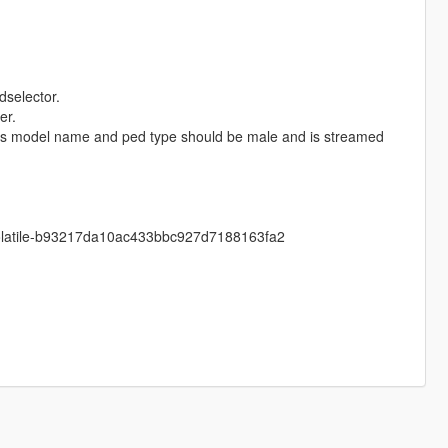
dselector.
er.
 as model name and ped type should be male and is streamed
s/volatile-b93217da10ac433bbc927d7188163fa2