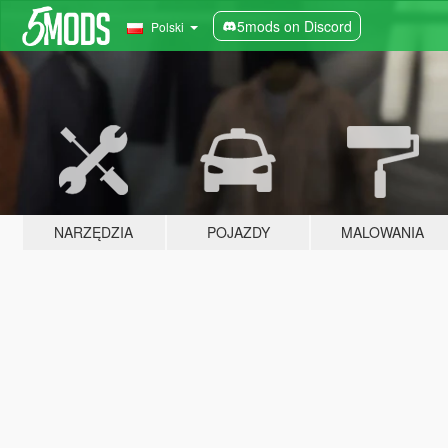
5mods on Discord
Polski
NARZĘDZIA
POJAZDY
MALOWANIA