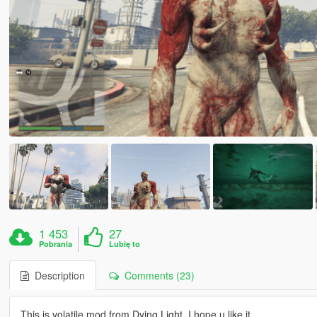
1 453
27
Pobrania
Lubię to
Description
Comments (23)
This is volatile mod from Dying Light. I hope u like it.