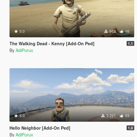
5.0
663
16
The Walking Dead - Kenny [Add-On Ped]
1.1
By
AdiPurux
5.0
3 221
23
Hello Neighbor [Add-On Ped]
1.0
By
AdiPurux