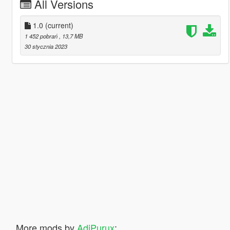
All Versions
1.0
(current)
1 452 pobrań
, 13,7 MB
30 stycznia 2023
More mods by
AdiPurux
: