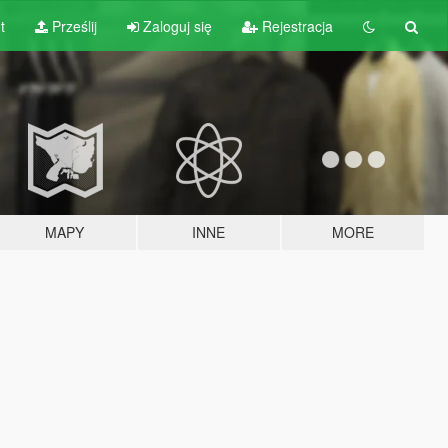
t
Prześlij
Zaloguj się
Rejestracja
MAPY
INNE
MORE