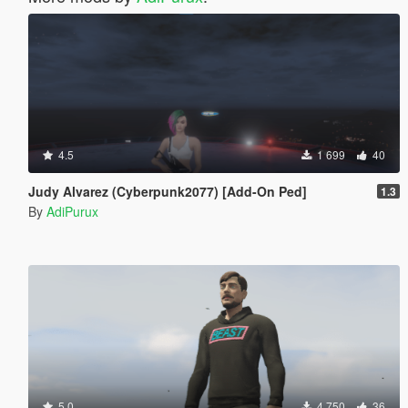
4.5
1 699
40
Judy Alvarez (Cyberpunk2077) [Add-On Ped]
1.3
By
AdiPurux
5.0
4 750
36