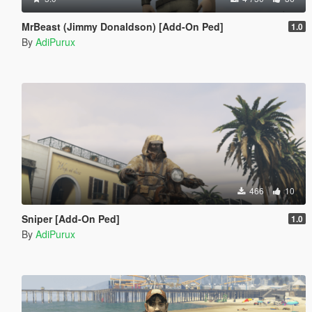
MrBeast (Jimmy Donaldson) [Add-On Ped]
1.0
By
AdiPurux
466
10
Sniper [Add-On Ped]
1.0
By
AdiPurux