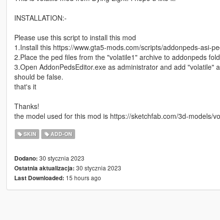
INSTALLATION:-
Please use this script to install this mod
1.Install this https://www.gta5-mods.com/scripts/addonpeds-asi-pe
2.Place the ped files from the "volatile1" archive to addonpeds fold
3.Open AddonPedsEditor.exe as administrator and add "volatile"
should be false.
that's it
Thanks!
the model used for this mod is https://sketchfab.com/3d-model
SKIN
ADD-ON
30 stycznia 2023
Dodano:
30 stycznia 2023
Ostatnia aktualizacja:
15 hours ago
Last Downloaded: