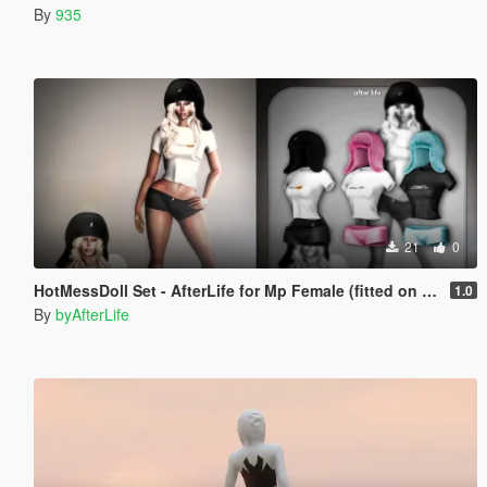
By
935
21
0
HotMessDoll Set - AfterLife for Mp Female (fitted on Slut Body)
1.0
By
byAfterLife