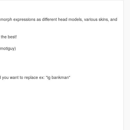
he morph expressions as different head models, various skins, and
 the best!
emotiguy)
d you want to replace ex: "ig bankman"