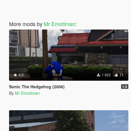
More mods by
Mr Emotiman
:
5.0
1 822
11
Sonic The Hedgehog (2006)
1.0
By
Mr Emotiman