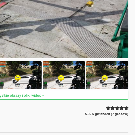
tkie obrazy i pliki wideo
5.0 / 5 gwiazdek (7 głosów)