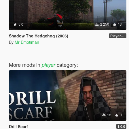
5.0
2 250
13
Shadow The Hedgehog (2006)
PlayerVoice files
By
Mr Emotiman
More mods in
category:
player
12
0
Drill Scarf
1.0.0