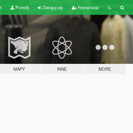
t
Prześlij
Zaloguj się
Rejestracja
MAPY
INNE
MORE