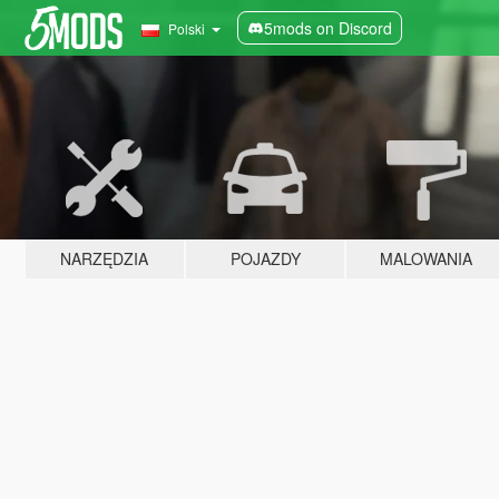
5mods on Discord
Polski
NARZĘDZIA
POJAZDY
MALOWANIA