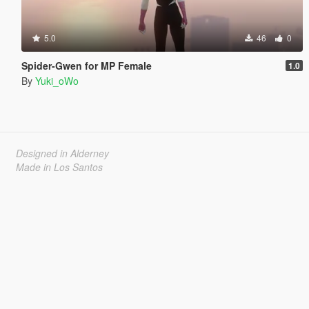
5.0
46
0
Spider-Gwen for MP Female
1.0
By
Yuki_oWo
Designed in Alderney
Made in Los Santos