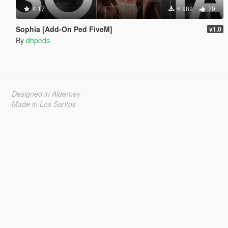
4.17
6 989
79
Sophia [Add-On Ped FiveM]
v1.0
By
dhpeds
Designed in Alderney
Made in Los Santos