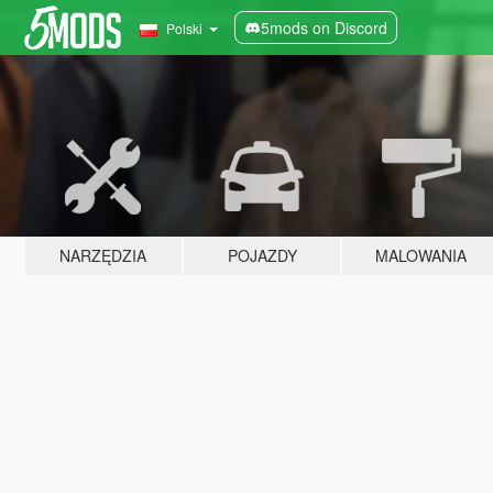
5mods on Discord
Polski
NARZĘDZIA
POJAZDY
MALOWANIA