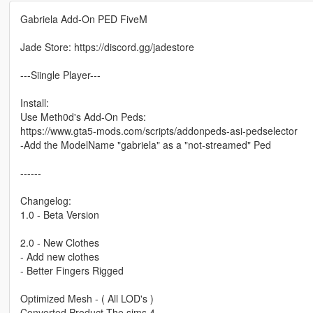
Gabriela Add-On PED FiveM
Jade Store: https://discord.gg/jadestore
---Siingle Player---
Install:
Use Meth0d's Add-On Peds:
https://www.gta5-mods.com/scripts/addonpeds-asi-pedselector
-Add the ModelName "gabriela" as a "not-streamed" Ped
------
Changelog:
1.0 - Beta Version
2.0 - New Clothes
- Add new clothes
- Better Fingers Rigged
Optimized Mesh - ( All LOD's )
Converted Product The sims 4