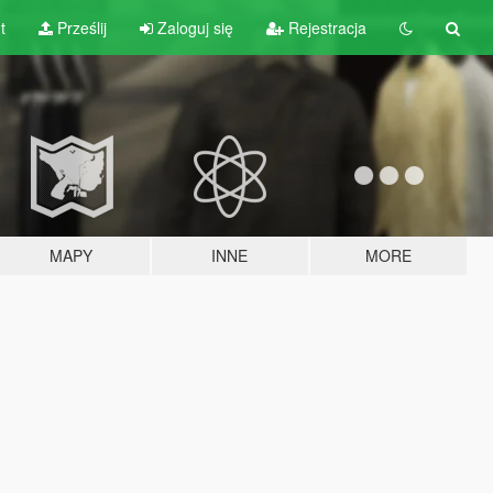
t
Prześlij
Zaloguj się
Rejestracja
MAPY
INNE
MORE