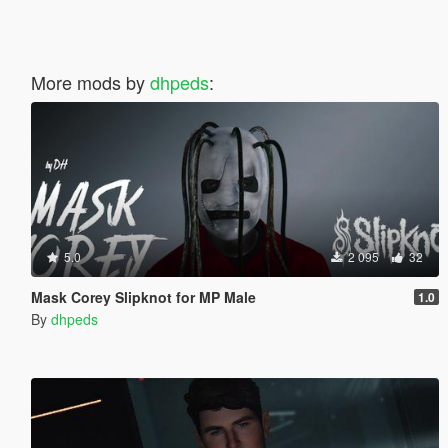
More mods by
dhpeds
:
5.0
2 095
32
Mask Corey Slipknot for MP Male
1.0
By
dhpeds