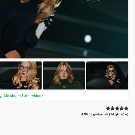
tkie obrazy i pliki wideo
4.96 / 5 gwiazdek (14 głosów)