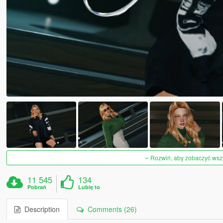
Rozwiń, aby zobaczyć wszys
11 545
134
Pobrań
Lubię to
Description
Comments (26)