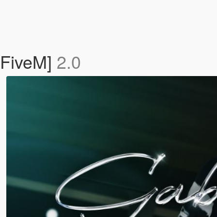
 FiveM]
2.0