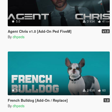
5.0
3 934
41
Agent Chris v1.0 [Add-On Ped FiveM]
v1.0
By
dhpeds
5.0
2 936
60
French Bulldog [Add-On / Replace]
1.0
By
dhpeds