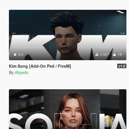
5.0
4 507
19
Kim Sung [Add-On Ped / FiveM]
v1.0
By
dhpeds