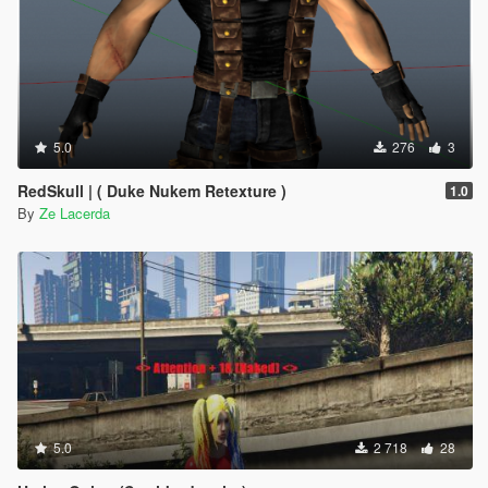
5.0
276
3
RedSkull | ( Duke Nukem Retexture )
1.0
By
Ze Lacerda
5.0
2 718
28