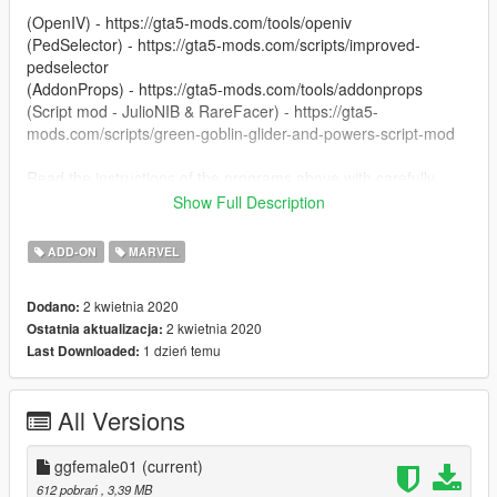
(OpenIV) - https://gta5-mods.com/tools/openiv
(PedSelector) - https://gta5-mods.com/scripts/improved-
pedselector
(AddonProps) - https://gta5-mods.com/tools/addonprops
(Script mod - JulioNIB & RareFacer) - https://gta5-
mods.com/scripts/green-goblin-glider-and-powers-script-mod
Read the instructions of the programs above with carefully
Show Full Description
Enjoy.
ADD-ON
MARVEL
2 kwietnia 2020
Dodano:
2 kwietnia 2020
Ostatnia aktualizacja:
1 dzień temu
Last Downloaded:
All Versions
ggfemale01
(current)
612 pobrań
, 3,39 MB