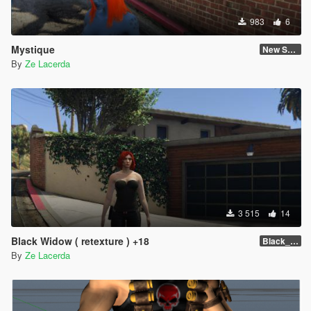
983
6
Mystique
New Skin
By
Ze Lacerda
3 515
14
Black Widow ( retexture ) +18
Black_Widow ( Retexture ) Attention +18
By
Ze Lacerda