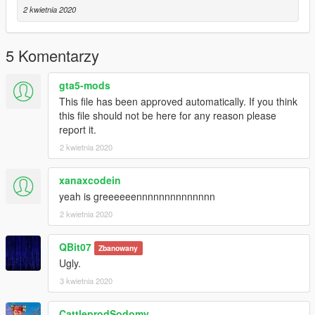
2 kwietnia 2020
5 Komentarzy
gta5-mods
This file has been approved automatically. If you think
this file should not be here for any reason please
report it.
2 kwietnia 2020
xanaxcodein
yeah is greeeeeennnnnnnnnnnnnn
2 kwietnia 2020
QBit07
Zbanowany
Ugly.
3 kwietnia 2020
CattleprodSodomy