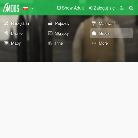
Show Adult
Zaloguj się
Narzędzia
Pojazdy
Malowania
Bronie
Skrypty
Gracz
Mapy
Inne
More