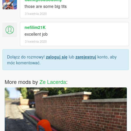
those are some big tits
3 kwietnia 2020
nefilim21K
excellent job
3 kwietnia 2020
Dołącz do rozmowy!
zaloguj się
lub
zarejestruj
konto, aby
móc komentować.
More mods by
Ze Lacerda
: