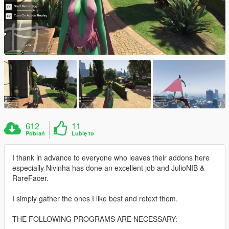
612
11
Pobrań
Lubię to
I thank in advance to everyone who leaves their addons here
especially Nivinha has done an excellent job and JulioNIB &
RareFacer.
I simply gather the ones I like best and retext them.
THE FOLLOWING PROGRAMS ARE NECESSARY: