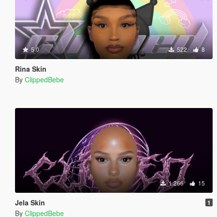
5.0
522
8
Rina Skin
By
ClippedBebe
1 266
15
Jela Skin
1
By
ClippedBebe