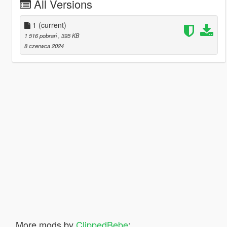
All Versions
1
(current)
1 516 pobrań
, 395 KB
8 czerwca 2024
More mods by
ClippedBebe
: