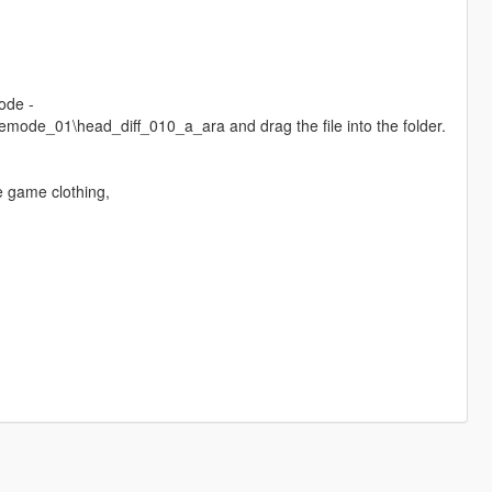
ode -
de_01\head_diff_010_a_ara and drag the file into the folder.
e game clothing,