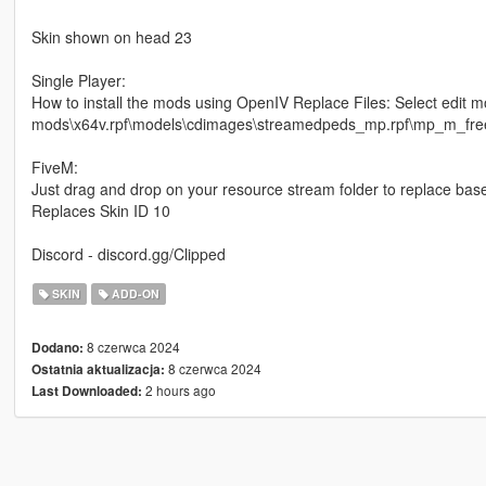
Skin shown on head 23
Single Player:
How to install the mods using OpenIV Replace Files: Select edit m
mods\x64v.rpf\models\cdimages\streamedpeds_mp.rpf\mp_m_freemo
FiveM:
Just drag and drop on your resource stream folder to replace bas
Replaces Skin ID 10
Discord - discord.gg/Clipped
SKIN
ADD-ON
8 czerwca 2024
Dodano:
8 czerwca 2024
Ostatnia aktualizacja:
2 hours ago
Last Downloaded: