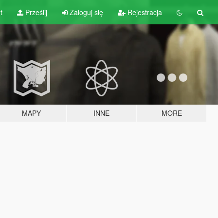
t
Prześlij
Zaloguj się
Rejestracja
MAPY
INNE
MORE