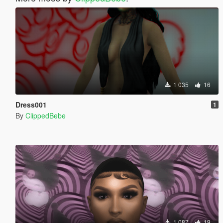
1 035
16
Dress001
1
By
ClippedBebe
1 087
19