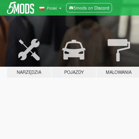
5mods on Discord
Polski
NARZĘDZIA
POJAZDY
MALOWANIA