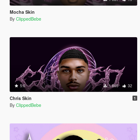
Mocha Skin
By
ClippedBebe
5.0
1 865
32
Chris Skin
1
By
ClippedBebe