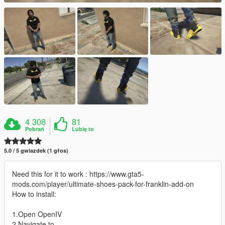
4 308
81
Pobrań
Lubię to
5.0 / 5 gwiazdek (1 głos)
Need this for it to work : https://www.gta5-
mods.com/player/ultimate-shoes-pack-for-franklin-add-on
How to install:
1.Open OpenIV
2.Navigate to