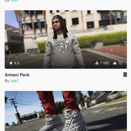
4.5
7 082
75
Armani Pack
-
By
tobi7