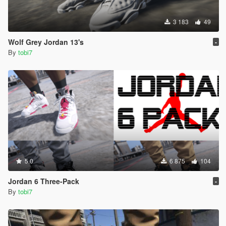
3 183
49
Wolf Grey Jordan 13's
-
By
tobi7
5.0
6 875
104
Jordan 6 Three-Pack
-
By
tobi7