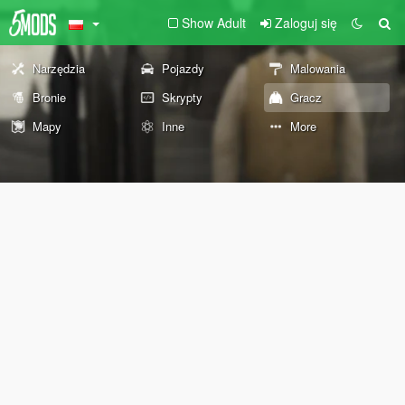
Show Adult
Zaloguj się
Narzędzia
Pojazdy
Malowania
Bronie
Skrypty
Gracz
Mapy
Inne
More