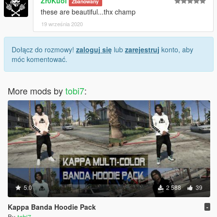
Zr0Kuol
Zbanowany
these are beautiful...thx champ
19 września 2020
Dołącz do rozmowy!
zaloguj się
lub
zarejestruj
konto, aby
móc komentować.
More mods by
tobi7
:
5.0
2 588
39
Kappa Banda Hoodie Pack
-
By
tobi7