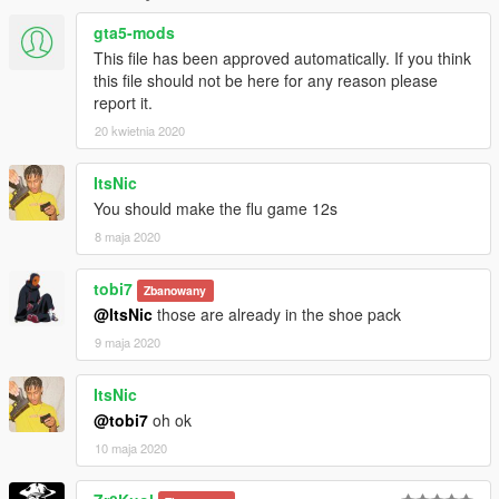
gta5-mods
This file has been approved automatically. If you think
this file should not be here for any reason please
report it.
20 kwietnia 2020
ItsNic
You should make the flu game 12s
8 maja 2020
tobi7
Zbanowany
@ItsNic
those are already in the shoe pack
9 maja 2020
ItsNic
@tobi7
oh ok
10 maja 2020