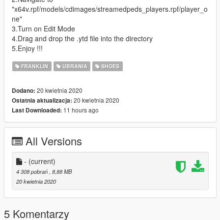
"x64v.rpf/models/cdimages/streamedpeds_players.rpf/player_o
ne"
3.Turn on Edit Mode
4.Drag and drop the .ytd file into the directory
5.Enjoy !!!
FRANKLIN
UBRANIA
SHOES
20 kwietnia 2020
Dodano:
20 kwietnia 2020
Ostatnia aktualizacja:
11 hours ago
Last Downloaded:
All Versions
-
(current)
4 308 pobrań
, 8,88 MB
20 kwietnia 2020
5 Komentarzy