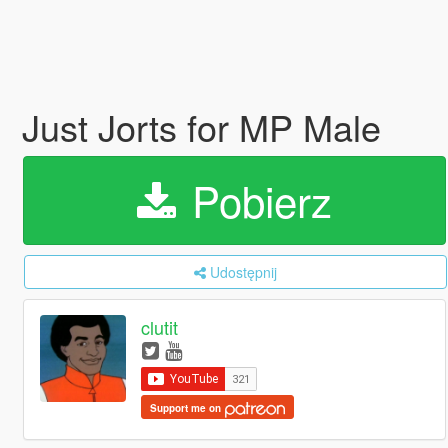
Just Jorts for MP Male
Pobierz
Udostępnij
clutit
Support me on