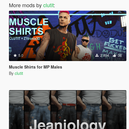
More mods by
clutit
:
5.0
2 404
38
Muscle Shirts for MP Males
By
clutit