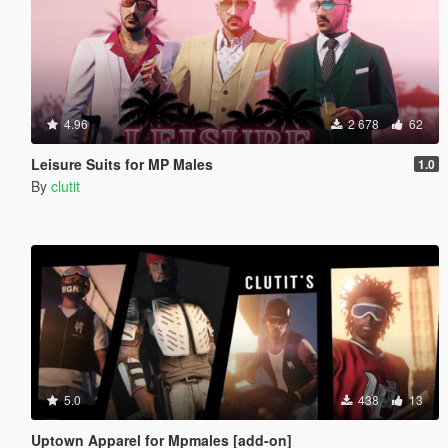
4.96
2 678
62
Leisure Suits for MP Males
1.0
By
clutit
5.0
438
13
Uptown Apparel for Mpmales [add-on]