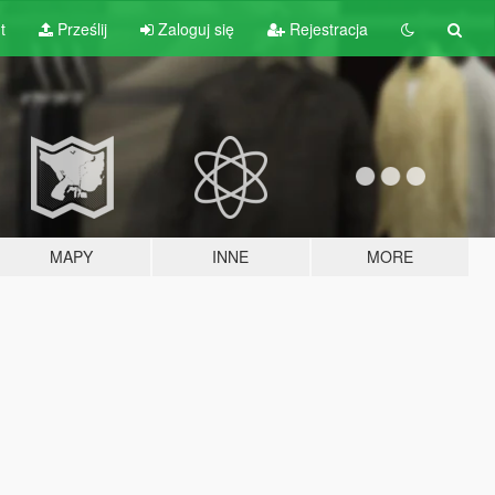
t
Prześlij
Zaloguj się
Rejestracja
MAPY
INNE
MORE