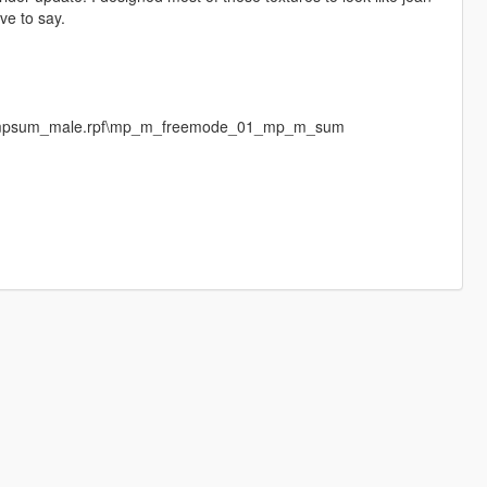
ave to say.
es\mpsum_male.rpf\mp_m_freemode_01_mp_m_sum