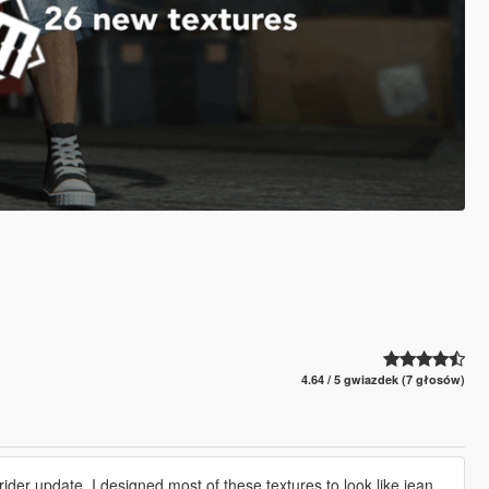
4.64 / 5 gwiazdek (7 głosów)
ider update. I designed most of these textures to look like jean