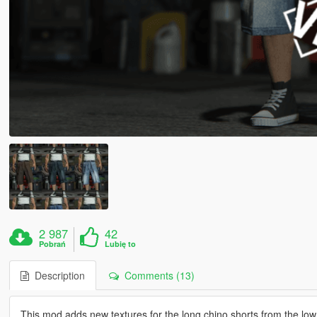
2 987
42
Pobrań
Lubię to
Description
Comments (13)
This mod adds new textures for the long chino shorts from the lowr