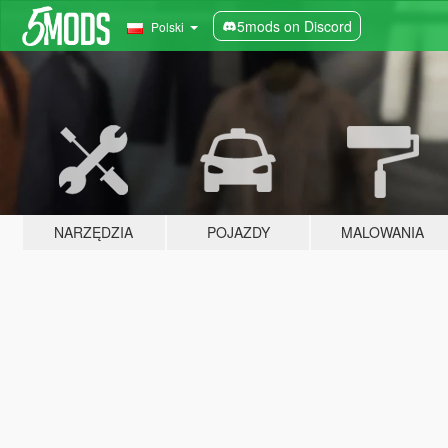
5mods on Discord
Polski
NARZĘDZIA
POJAZDY
MALOWANIA