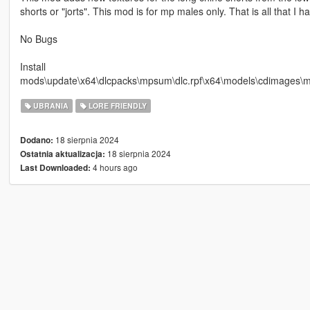
shorts or "jorts". This mod is for mp males only. That is all that I h
No Bugs
Install
mods\update\x64\dlcpacks\mpsum\dlc.rpf\x64\models\cdimag
UBRANIA
LORE FRIENDLY
18 sierpnia 2024
Dodano:
18 sierpnia 2024
Ostatnia aktualizacja:
4 hours ago
Last Downloaded: