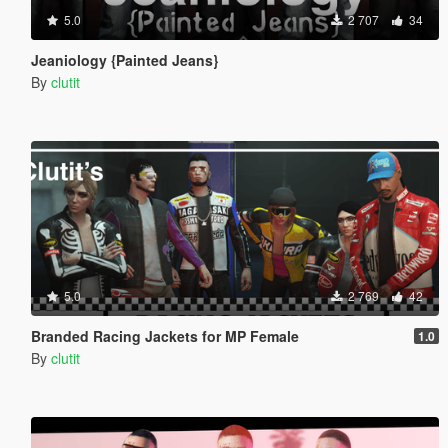
5.0
2 707
34
Jeaniology {Painted Jeans}
By
clutit
5.0
2 769
42
Branded Racing Jackets for MP Female
1.0
By
clutit