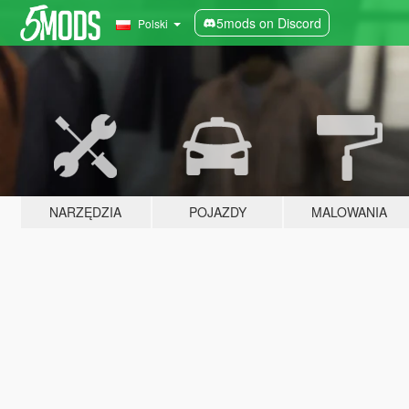
5mods on Discord
Polski
NARZĘDZIA
POJAZDY
MALOWANIA