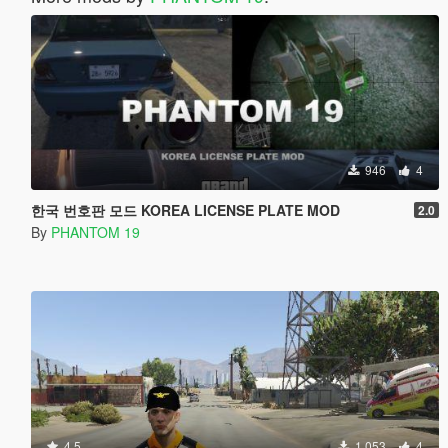
946
4
한국 번호판 모드 KOREA LICENSE PLATE MOD
2.0
By
PHANTOM 19
4.5
1 053
4