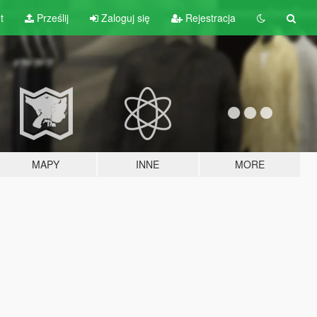
t
Prześlij
Zaloguj się
Rejestracja
MAPY
INNE
MORE