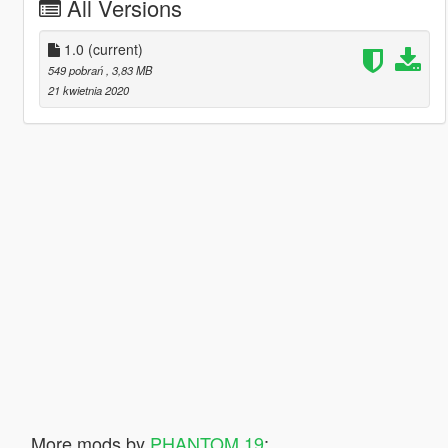
All Versions
1.0
(current)
549 pobrań
, 3,83 MB
21 kwietnia 2020
More mods by
PHANTOM 19
: