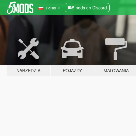
5mods on Discord
Polski
NARZĘDZIA
POJAZDY
MALOWANIA