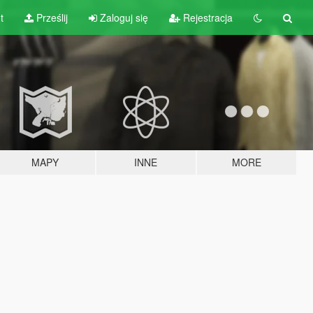
t
Prześlij
Zaloguj się
Rejestracja
MAPY
INNE
MORE