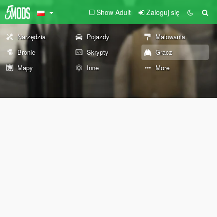
Show Adult
Zaloguj się
Narzędzia
Pojazdy
Malowania
Bronie
Skrypty
Gracz
Mapy
Inne
More