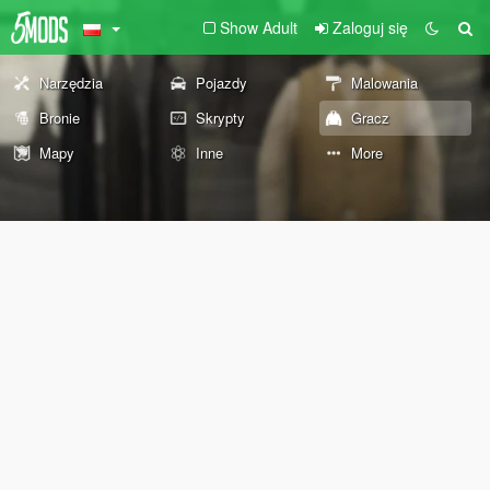
Show Adult
Zaloguj się
Narzędzia
Pojazdy
Malowania
Bronie
Skrypty
Gracz
Mapy
Inne
More