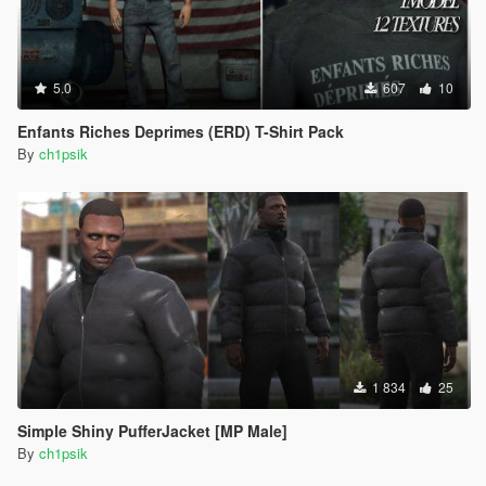
5.0
607
10
Enfants Riches Deprimes (ERD) T-Shirt Pack
By
ch1psik
1 834
25
Simple Shiny PufferJacket [MP Male]
By
ch1psik