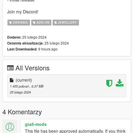
Join my Discord!
UBRANIA
ADD-ON
JEWELLERY
25 lutego 2024
Dodano:
25 lutego 2024
Ostatnia aktualizacja:
9 hours ago
Last Downloaded:
All Versions
(current)
1 455 pobrań
, 6,37 MB
25 lutego 2024
4 Komentarzy
gta5-mods
This file has been approved automatically. If you think