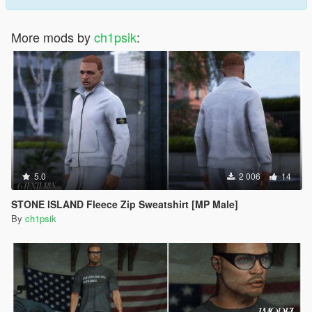
More mods by
ch1psik
:
5.0
2 006
14
STONE ISLAND Fleece Zip Sweatshirt [MP Male]
By
ch1psik