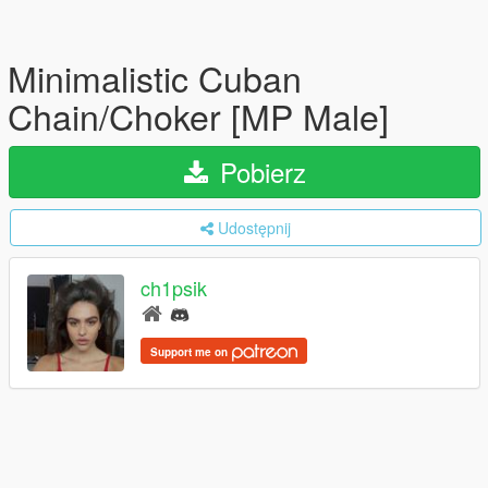
Minimalistic Cuban
Chain/Choker [MP Male]
Pobierz
Udostępnij
ch1psik
Support me on