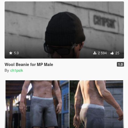
5.0
2 594
25
Wool Beanie for MP Male
1.0
By
ch1psik