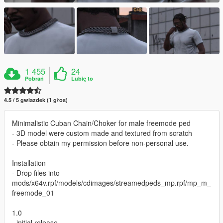
1 455
24
Pobrań
Lubię to
4.5 / 5 gwiazdek (1 głos)
Minimalistic Cuban Chain/Choker for male freemode ped
- 3D model were custom made and textured from scratch
- Please obtain my permission before non-personal use.
Installation
- Drop files into
mods/x64v.rpf/models/cdimages/streamedpeds_mp.rpf/mp_m_
freemode_01
1.0
- initial release