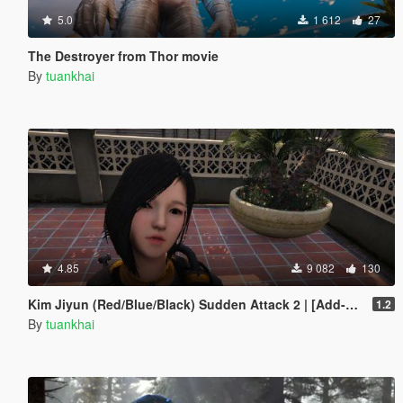
5.0
1 612
27
The Destroyer from Thor movie
By
tuankhai
4.85
9 082
130
Kim Jiyun (Red/Blue/Black) Sudden Attack 2 | [Add-On / Replace PED]
1.2
By
tuankhai