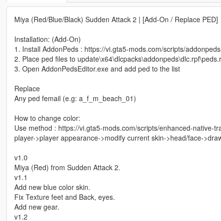
Miya (Red/Blue/Black) Sudden Attack 2 | [Add-On / Replace PED]
Installation: (Add-On)
1. Install AddonPeds : https://vi.gta5-mods.com/scripts/addonpeds
2. Place ped files to update\x64\dlcpacks\addonpeds\dlc.rpf\peds.r
3. Open AddonPedsEditor.exe and add ped to the list
Replace
Any ped femail (e.g: a_f_m_beach_01)
How to change color:
Use method : https://vi.gta5-mods.com/scripts/enhanced-native-t
player->player appearance->modify current skin->head/face->dra
v1.0
Miya (Red) from Sudden Attack 2.
v1.1
Add new blue color skin.
Fix Texture feet and Back, eyes.
Add new gear.
v1.2