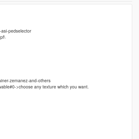
-asi-pedselector
pf\
rainer-zemanez-and-others
wable#0->choose any texture which you want.