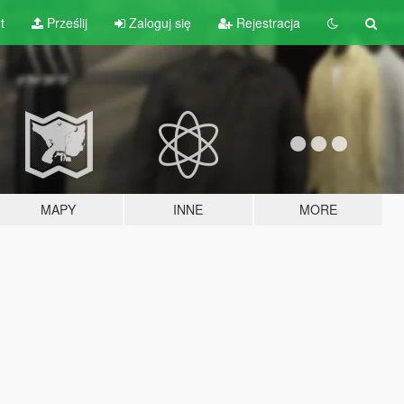
t
Prześlij
Zaloguj się
Rejestracja
MAPY
INNE
MORE