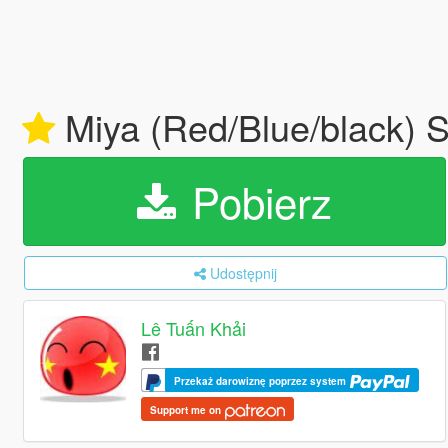
Miya (Red/Blue/black) 
Pobierz
Udostępnij
Lê Tuấn Khải
Przekaż darowiznę poprzez system
Support me on