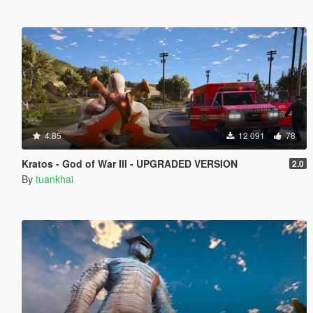
4.85
12 091
78
Kratos - God of War III - UPGRADED VERSION
2.0
By
tuankhai