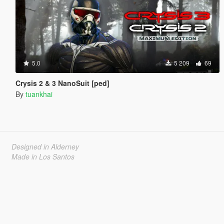
5.0
5 209
69
Crysis 2 & 3 NanoSuit [ped]
By
tuankhai
Designed in Alderney
Made in Los Santos