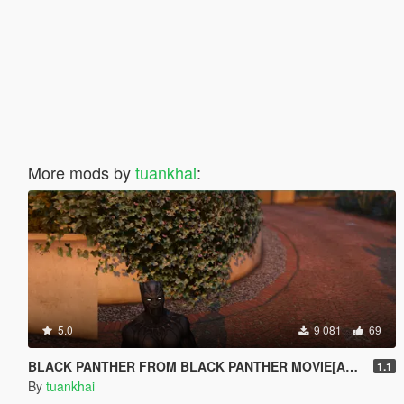
More mods by
tuankhai
:
5.0
9 081
69
BLACK PANTHER FROM BLACK PANTHER MOVIE[Add-On / Replace PED]
1.1
By
tuankhai