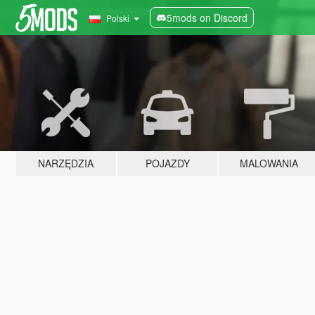
5mods on Discord
Polski
NARZĘDZIA
POJAZDY
MALOWANIA