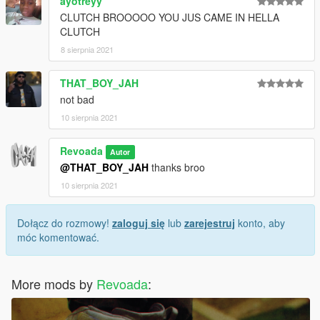
ayotreyy
CLUTCH BROOOOO YOU JUS CAME IN HELLA
CLUTCH
8 sierpnia 2021
THAT_BOY_JAH
not bad
10 sierpnia 2021
Revoada
Autor
@THAT_BOY_JAH
thanks broo
10 sierpnia 2021
Dołącz do rozmowy!
zaloguj się
lub
zarejestruj
konto, aby
móc komentować.
More mods by
Revoada
: