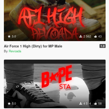
5.0
2 562
43
Air Force 1 High (Dirty) for MP Male
1.0
By
Revoada
5.0
4 514
58