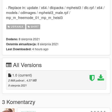
- Replace in: update / x64 / dlcpacks / mpheist3 / dlc.rpf / x64 /
models / cdimages / mpheist3_male.rpf /
mp_m_freemode_01_mp_m_heist3
UBRANIA
SHIRT
8 sierpnia 2021
Dodano:
8 sierpnia 2021
Ostatnia aktualizacja:
4 hours ago
Last Downloaded:
All Versions
1.0
(current)
2 868 pobrań
, 4,57 MB
8 sierpnia 2021
3 Komentarzy