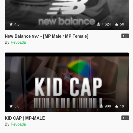
4.5
4 624
50
New Balance 997 - [MP Male / MP Female]
1.0
By
Revoada
5.0
900
19
KID CAP | MP-MALE
1.0
By
Revoada