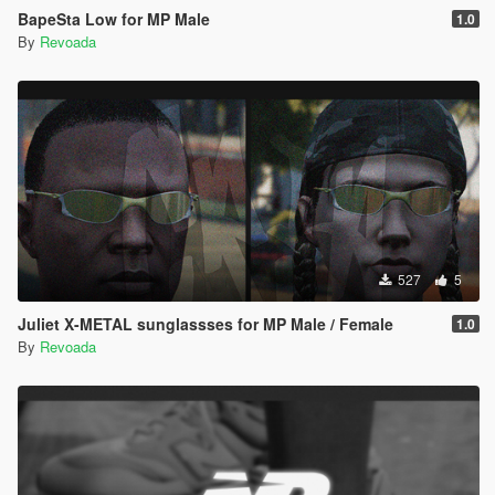
BapeSta Low for MP Male
1.0
By
Revoada
527
5
Juliet X-METAL sunglassses for MP Male / Female
1.0
By
Revoada