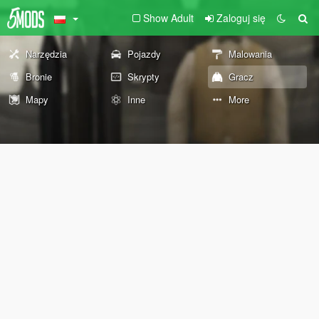
Show Adult
Zaloguj się
Narzędzia
Pojazdy
Malowania
Bronie
Skrypty
Gracz
Mapy
Inne
More