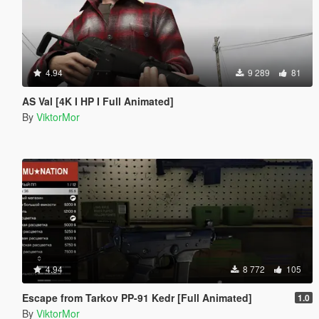
4.94
9 289
81
AS Val [4K I HP I Full Animated]
By
ViktorMor
4.94
8 772
105
Escape from Tarkov PP-91 Kedr [Full Animated]
1.0
By
ViktorMor