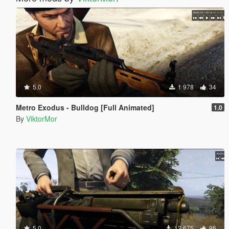
5.0
1 978
34
Metro Exodus - Bulldog [Full Animated]
1.0
By
ViktorMor
5.0
12 675
96