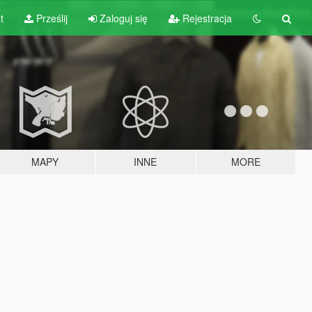
t
Prześlij
Zaloguj się
Rejestracja
MAPY
INNE
MORE