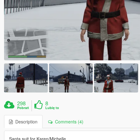
298
8
Pobrań
Lubię to
Description
Comments (4)
Santa suit for Karen/Michelle.