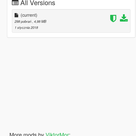
All Versions
(current)
298 pobrań
, 4,98 MB
1 stycznia 2018
More mods by
ViktorMor
: