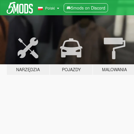
5mods on Discord
Polski
NARZĘDZIA
POJAZDY
MALOWANIA