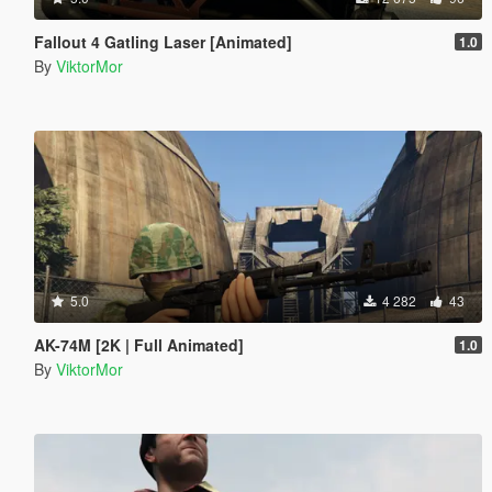
Fallout 4 Gatling Laser [Animated]
1.0
By
ViktorMor
5.0
4 282
43
AK-74M [2K | Full Animated]
1.0
By
ViktorMor