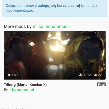
Dołącz do rozmowy!
zaloguj się
lub
zarejestruj
konto, aby
móc komentować.
More mods by
milad mohammadi
:
5.0
1 172
22
Triborg (Mortal Kombat X)
Final
By
milad mohammadi