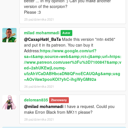
better ... In my opinion :) Can you make another
version of the scorpion?
Please :3
25 października 2021
milad mohammadi
Autor
@CaxapHa9l_BaTa
Made this version "mtn 4456"
and put it in its patreon. You can buy it
Address:
https://www.google.com/url?
sa=t&amp;source=web&amp;rct=j&amp;url=https:
//www.patreon.com/user%3Fu%3D7100847&amp;v
ed=2ahUKEwjLoumq-
ufzAhVCaDABHbcaDN8QFnoECAUQAg&amp;usg
=AOvVaw3pooKOl7yhC-ihgWyGM92a
26 października 2021
delorean835
Zbanowany
@milad mohammadi
I have a request. Could you
make Erron Black from MK11 please?
28 października 2021