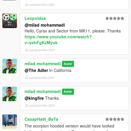
24 października 2021
Leopoldas
@milad mohammadi
Hello, Cyrax and Sector from MK11, please. Thanks
https://www.youtube.com/watch?
v=yehFgKzMyuk
24 października 2021
milad mohammadi
Autor
@The Adler
In California
25 października 2021
milad mohammadi
Autor
@kingfire
Thanks
25 października 2021
CaxapHa9l_BaTa
The scorpion hooded version would have looked