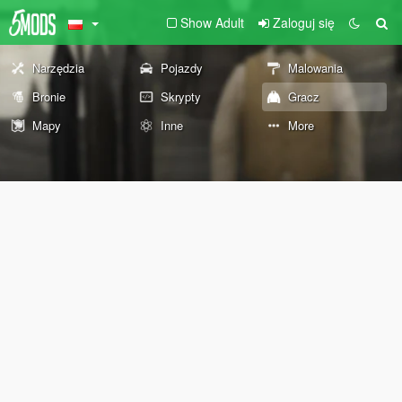
Show Adult
Zaloguj się
Narzędzia
Pojazdy
Malowania
Bronie
Skrypty
Gracz
Mapy
Inne
More