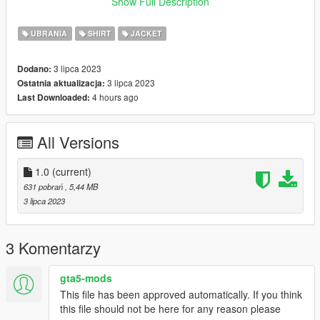
Show Full Description
❤ Discord: https://discord.gg/YvqrV52vPW ❤
UBRANIA
SHIRT
JACKET
3 lipca 2023
Dodano:
3 lipca 2023
Ostatnia aktualizacja:
4 hours ago
Last Downloaded:
All Versions
1.0
(current)
631 pobrań
, 5,44 MB
3 lipca 2023
3 Komentarzy
gta5-mods
This file has been approved automatically. If you think
this file should not be here for any reason please