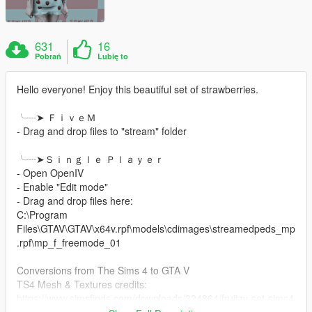
631
16
Pobrań
Lubię to
Hello everyone! Enjoy this beautiful set of strawberries.
╰┈➤ ＦｉｖｅＭ
- Drag and drop files to "stream" folder
╰┈➤Ｓｉｎｇｌｅ Ｐｌａｙｅｒ
- Open OpenIV
- Enable "Edit mode"
- Drag and drop files here:
C:\Program
Files\GTAV\GTAV\x64v.rpf\models\cdimages\streamedpeds_mp
.rpf\mp_f_freemode_01
Conversions from The Sims 4 to GTA V
TS4 Mesh & Textures credits:
https://www.simsfinds.com/downloads/324864/fruitzy-set-sims4