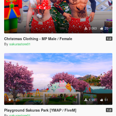
2 063
20
Christmas Clothing - MP Male / Female
1.0
By
sakurastore01
5.0
4 981
51
Playground Sakuras Park [YMAP / FiveM]
1.0
By
sakurastore01