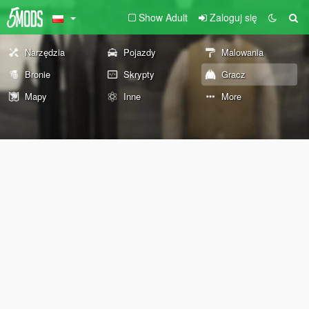
Show Adult
Zaloguj się
Narzędzia
Pojazdy
Malowania
Bronie
Skrypty
Gracz
Mapy
Inne
More