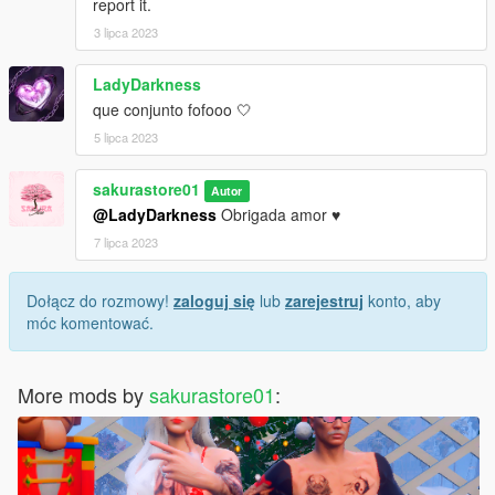
report it.
3 lipca 2023
LadyDarkness
que conjunto fofooo 🤍
5 lipca 2023
sakurastore01
Autor
@LadyDarkness
Obrigada amor ♥
7 lipca 2023
Dołącz do rozmowy!
zaloguj się
lub
zarejestruj
konto, aby
móc komentować.
More mods by
sakurastore01
: