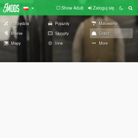
Show Adult
Zaloguj się
Narzędzia
Pojazdy
Malowania
Bronie
Skrypty
Gracz
Mapy
Inne
More