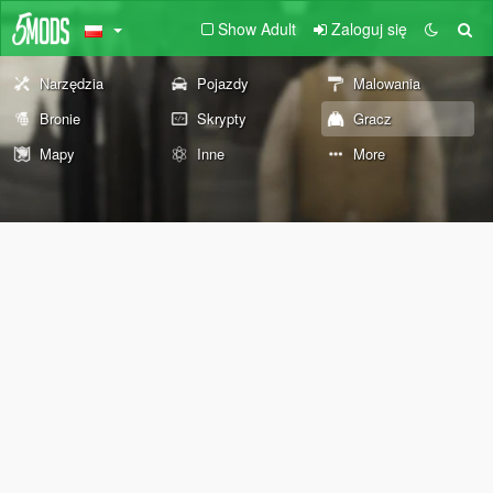
Show Adult
Zaloguj się
Narzędzia
Pojazdy
Malowania
Bronie
Skrypty
Gracz
Mapy
Inne
More