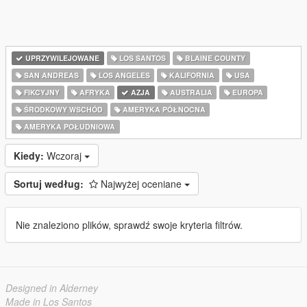
UPRZYWILEJOWANE
LOS SANTOS
BLAINE COUNTY
SAN ANDREAS
LOS ANGELES
KALIFORNIA
USA
FIKCYJNY
AFRYKA
AZJA
AUSTRALIA
EUROPA
ŚRODKOWY WSCHÓD
AMERYKA PÓŁNOCNA
AMERYKA POŁUDNIOWA
Kiedy:
Wczoraj
Sortuj według:
Najwyżej oceniane
Nie znaleziono plików, sprawdź swoje kryteria filtrów.
Designed in Alderney
Made in Los Santos