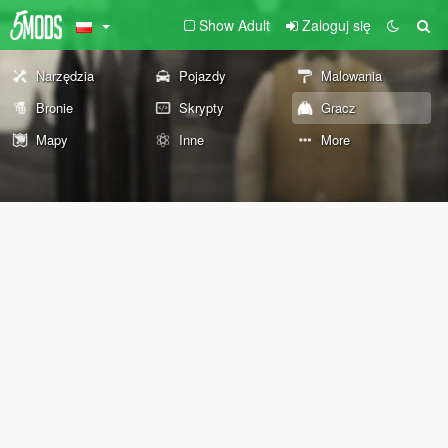
Show Adult
Zaloguj się
Narzędzia
Pojazdy
Malowania
Bronie
Skrypty
Gracz
Mapy
Inne
More