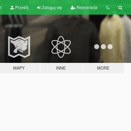
t
Prześlij
Zaloguj się
Rejestracja
MAPY
INNE
MORE