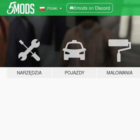
5mods on Discord
Polski
NARZĘDZIA
POJAZDY
MALOWANIA