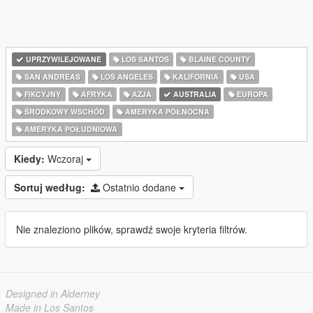
UPRZYWILEJOWANE
LOS SANTOS
BLAINE COUNTY
SAN ANDREAS
LOS ANGELES
KALIFORNIA
USA
FIKCYJNY
AFRYKA
AZJA
AUSTRALIA
EUROPA
ŚRODKOWY WSCHÓD
AMERYKA PÓŁNOCNA
AMERYKA POŁUDNIOWA
Kiedy:
Wczoraj
Sortuj według:
Ostatnio dodane
Nie znaleziono plików, sprawdź swoje kryteria filtrów.
Designed in Alderney
Made in Los Santos