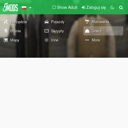
Show Adult
Zaloguj się
Narzędzia
Pojazdy
Malowania
Bronie
Skrypty
Gracz
Mapy
Inne
More