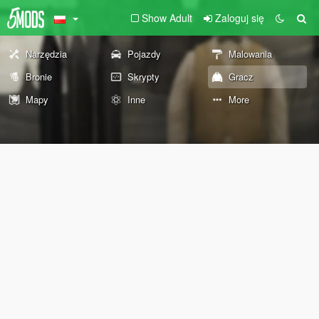
Show Adult
Zaloguj się
Narzędzia
Pojazdy
Malowania
Bronie
Skrypty
Gracz
Mapy
Inne
More