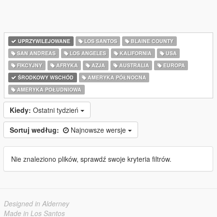
UPRZYWILEJOWANE
LOS SANTOS
BLAINE COUNTY
SAN ANDREAS
LOS ANGELES
KALIFORNIA
USA
FIKCYJNY
AFRYKA
AZJA
AUSTRALIA
EUROPA
ŚRODKOWY WSCHÓD
AMERYKA PÓŁNOCNA
AMERYKA POŁUDNIOWA
Kiedy:
Ostatni tydzień
Sortuj według:
Najnowsze wersje
Nie znaleziono plików, sprawdź swoje kryteria filtrów.
Designed in Alderney
Made in Los Santos