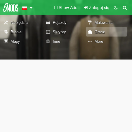
Show Adult
Zaloguj się
Narzędzia
Pojazdy
Malowania
Bronie
Skrypty
Gracz
Mapy
Inne
More