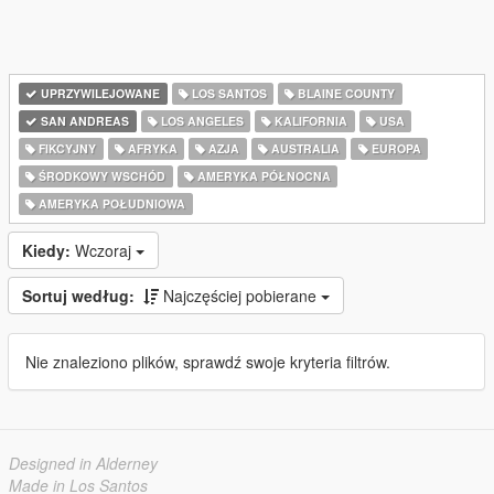
UPRZYWILEJOWANE
LOS SANTOS
BLAINE COUNTY
SAN ANDREAS
LOS ANGELES
KALIFORNIA
USA
FIKCYJNY
AFRYKA
AZJA
AUSTRALIA
EUROPA
ŚRODKOWY WSCHÓD
AMERYKA PÓŁNOCNA
AMERYKA POŁUDNIOWA
Kiedy:
Wczoraj
Sortuj według:
Najczęściej pobierane
Nie znaleziono plików, sprawdź swoje kryteria filtrów.
Designed in Alderney
Made in Los Santos