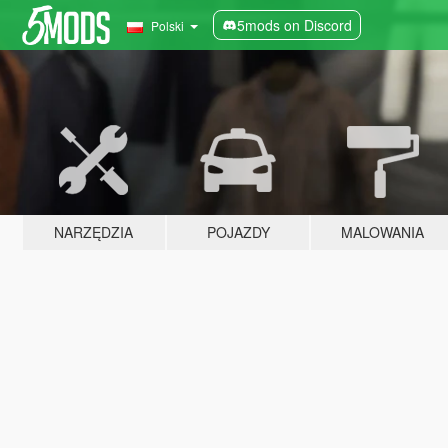
5mods on Discord
Polski
NARZĘDZIA
POJAZDY
MALOWANIA