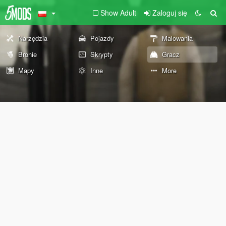
Show Adult
Zaloguj się
Narzędzia
Pojazdy
Malowania
Bronie
Skrypty
Gracz
Mapy
Inne
More