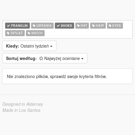
FRANKLIN
UBRANIA
SHOES
HAT
HAIR
EYES
TATUAŻ
WATCH
Kiedy:
Ostatni tydzień
Sortuj według:
Najwyżej oceniane
Nie znaleziono plików, sprawdź swoje kryteria filtrów.
Designed in Alderney
Made in Los Santos