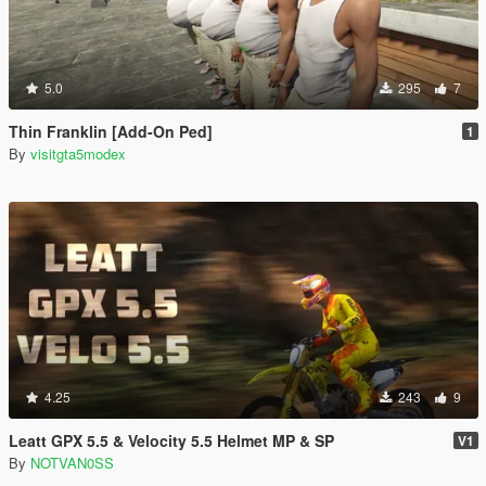
5.0
295
7
Thin Franklin [Add-On Ped]
1
By
visitgta5modex
4.25
243
9
Leatt GPX 5.5 & Velocity 5.5 Helmet MP & SP
V1
By
NOTVAN0SS