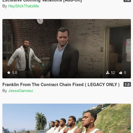
By
HeySlickThatsMe
5.0
52
0
Franklin From The Contract Chain Fixed ( LEGACY ONLY )
1.0
By
JesseGamesz