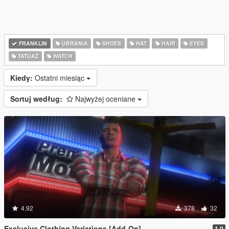
FRANKLIN
UBRANIA
SHOES
HAT
HAIR
EYES
TATUAŻ
WATCH
Kiedy:
Ostatni miesiąc
Sortuj według:
Najwyżej oceniane
4.92
378
32
Exclusive Clothing Variations [Add-On]
1.0