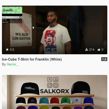
3.5
214
0
Ice-Cube T-Shirt for Franklin (White)
1.0
By
Hector_