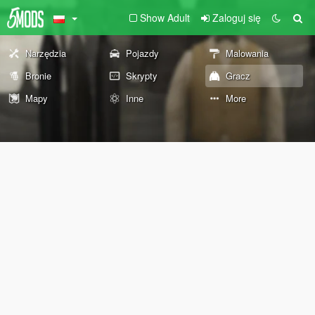
Show Adult
Zaloguj się
Narzędzia
Pojazdy
Malowania
Bronie
Skrypty
Gracz
Mapy
Inne
More