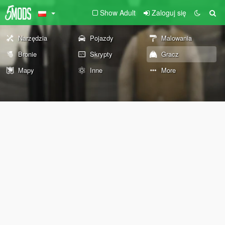
Show Adult
Zaloguj się
Narzędzia
Pojazdy
Malowania
Bronie
Skrypty
Gracz
Mapy
Inne
More