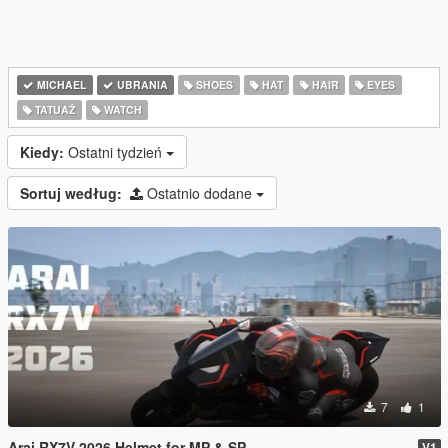
MICHAEL
UBRANIA
SHOES
HAT
HAIR
EYES
TATUAŻ
WATCH
Kiedy:
Ostatni tydzień
Sortuj według:
Ostatnio dodane
7
1
Arai RX7V 2026 Helmet for MP & SP
V1