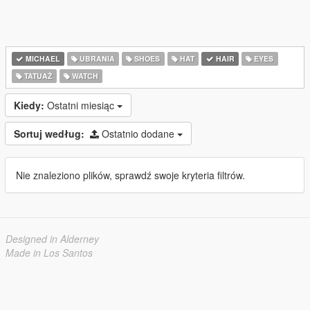
MICHAEL
UBRANIA
SHOES
HAT
HAIR
EYES
TATUAŻ
WATCH
Kiedy:
Ostatni miesiąc
Sortuj według:
Ostatnio dodane
Nie znaleziono plików, sprawdź swoje kryteria filtrów.
Designed in Alderney
Made in Los Santos