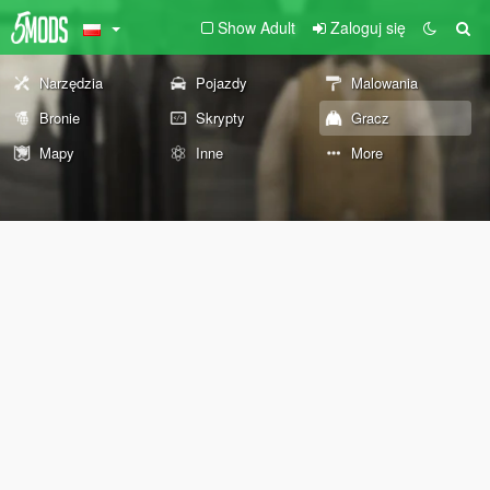
Show Adult
Zaloguj się
Narzędzia
Pojazdy
Malowania
Bronie
Skrypty
Gracz
Mapy
Inne
More