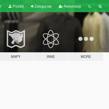
t
Prześlij
Zaloguj się
Rejestracja
MAPY
INNE
MORE