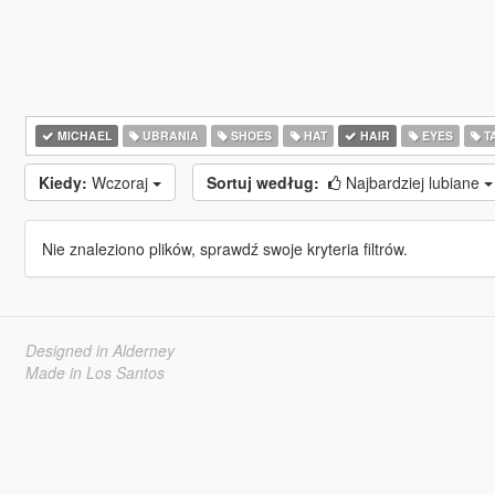
MICHAEL
UBRANIA
SHOES
HAT
HAIR
EYES
T
Kiedy:
Wczoraj
Sortuj według:
Najbardziej lubiane
Nie znaleziono plików, sprawdź swoje kryteria filtrów.
Designed in Alderney
Made in Los Santos