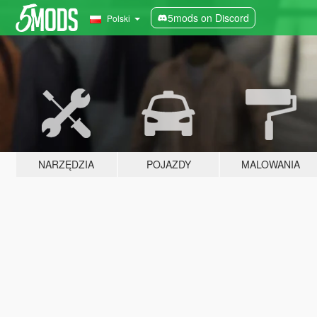
5mods on Discord
Polski
NARZĘDZIA
POJAZDY
MALOWANIA