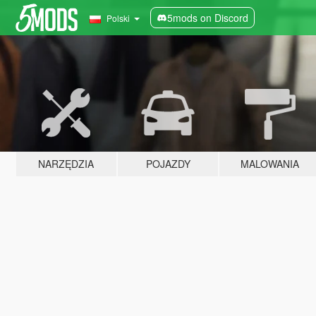
5mods on Discord
Polski
NARZĘDZIA
POJAZDY
MALOWANIA