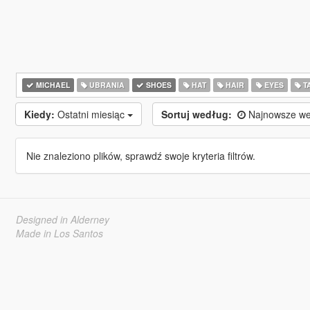
MICHAEL
UBRANIA
SHOES
HAT
HAIR
EYES
T
Kiedy:
Ostatni miesiąc
Sortuj według:
Najnowsze we
Nie znaleziono plików, sprawdź swoje kryteria filtrów.
Designed in Alderney
Made in Los Santos