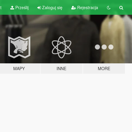
t
Prześlij
Zaloguj się
Rejestracja
MAPY
INNE
MORE