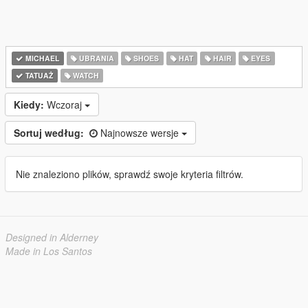
MICHAEL
UBRANIA
SHOES
HAT
HAIR
EYES
TATUAŻ
WATCH
Kiedy:
Wczoraj
Sortuj według:
Najnowsze wersje
Nie znaleziono plików, sprawdź swoje kryteria filtrów.
Designed in Alderney
Made in Los Santos