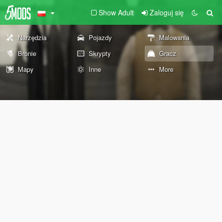
Show Adult
Zaloguj się
Narzędzia
Pojazdy
Malowania
Bronie
Skrypty
Gracz
Mapy
Inne
More